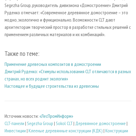
Segezha Group, руководитель дивизиона «Домостроение» Дмитрий
Руденко отмечает: «Современное деревянное домостроение – это
модно, экологично и функционально. Возможности CLT дают
архитекторам творческий простор в разработке стильных решений с
применением различных материалов и их комбинаций».
Также по теме:
Применение древесных композитов в домостроении
Дмитрий Руденко: «Стимулы использования CLT отличаются в разных
странах, но всех роднит экология»
Настоящее и будущее строительства из древесины
Источник новости:
«ЛесПромИнформ»
CLT-панели
|
Segezha Group
|
Sokol CLT
|
Деревянное домостроение
|
Инвестиции
|
Клееные деревянные конструкции (КДК)
|
Конструкции