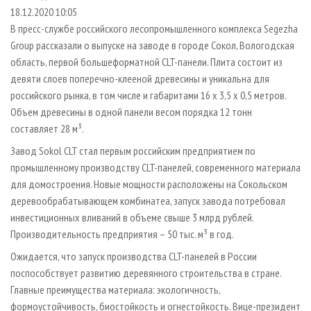
СУШКА ДРЕВЕСИНЫ
ПЕРСОНЫ
КОНТАКТЫ
РЕКЛАМА
18.12.2020 10:05
В пресс-службе российского лесопромышленного комплекса Segezha
ПРОИЗВОДСТВО ДРЕВЕСНЫХ ПЛИТ
МОБИЛЬНЫЕ ВЫСТАВКИ
РЕКЛАМА НА САЙТЕ
Group рассказали о выпуске на заводе в городе Сокол, Вологодская
ДЕРЕВЯННОЕ ДОМОСТРОЕНИЕ
ОФИЦИАЛЬНЫЕ ДЕЛЕГАЦИИ
область, первой большеформатной CLT-панели. Плита состоит из
ПРОИЗВОДСТВО МЕБЕЛИ
девяти слоев поперечно-клееной древесины и уникальна для
ПРИОРИТЕТНЫЕ ИНВЕСТПРОЕКТЫ
российского рынка, в том числе и габаритами 16 x 3,5 x 0,5 метров.
БИОЭНЕРГЕТИКА
RUSSIAN FORESTRY REVIEW
Объем древесины в одной панели весом порядка 12 тонн
ЦБП
ГАЗЕТА ЛЕСПРОМФОРУМ
составляет 28 м³.
ИНСТРУМЕНТ И МАТЕРИАЛЫ
БИБЛИОТЕКА СПЕЦИАЛИСТА
Завод Sokol CLT стал первым российским предприятием по
промышленному производству CLT-панелей, современного материала
для домостроения. Новые мощности расположены на Сокольском
деревообрабатывающем комбинатеа, запуск завода потребовал
инвестиционных вливаний в объеме свыше 3 млрд рублей.
Производительность предприятия – 50 тыс. м³ в год.
Ожидается, что запуск производства CLT-панелей в России
поспособствует развитию деревянного строительства в стране.
Главные преимущества материала: экологичность,
формоустойчивость, биостойкость и огнестойкость. Вице-президент