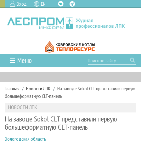
Вход
EN
☰ Меню
ГЛАВНАЯ
РУБРИКИ И ТЕМЫ
Главная
Новости ЛПК
На заводе Sokol CLT представили первую
РУБРИКИ ЖУРНАЛА
НОВОСТИ
большеформатную CLT-панель
ЛЕСНОЕ ХОЗЯЙСТВО
КАЛЕНДАРЬ СОБЫТИЙ
ПРОЕКТЫ ЛПИ
НОВОСТИ ЛПК
ЛЕСОЗАГОТОВКА
НОВОСТИ ЛПК
АНАЛИТИКА
АРХИВ
На заводе Sokol CLT представили первую
ЛЕСОПИЛЕНИЕ
НОВОСТИ ЖУРНАЛА
ПРЕДПРИЯТИЯ ЛПК
АРХИВ ЖУРНАЛОВ
большеформатную CLT-панель
О ЖУРНАЛЕ
ДЕРЕВООБРАБОТКА
НОВОСТИ КОМПАНИЙ
ЛЕСНЫЕ РЕГИОНЫ РОССИИ
СТАТЬИ
ПОДПИСКА
РЕКЛАМОДАТЕЛЯМ
Вологодская область