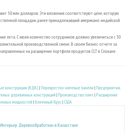
авит 50 млн долларов. Эти вложения соответствуют цене, которую
одственной площадки, ранее принадлежавший американо-индийской
ие лета. С июля количество сотрудников должно увеличиться с 30
олнительной производственной смене. В своем бизнес-отчете за
 направленных на расширение портфеля продуктов CLT в Спокане.
ые конструкции (КДК)
|
Перекрестно-клееные панели
|
Предприятия,
ееных деревянных конструкций
|
Производство плит
|
Расширение
венных мощностей
|
Клеенный брус
|
США
. Интерьер. Деревообработка» в Казахстане