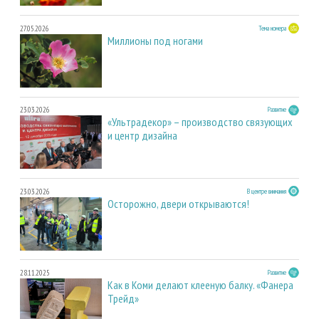
27.05.2026
Тема номера
Миллионы под ногами
23.03.2026
Развитие
«Ультрадекор» – производство связующих
и центр дизайна
23.03.2026
В центре внимания
Осторожно, двери открываются!
28.11.2025
Развитие
Как в Коми делают клееную балку. «Фанера
Трейд»