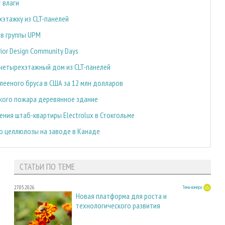
 влаги
хэтажку из CLT-панелей
ив группы UPM
ior Design Community Days
 четырехэтажный дом из CLT-панелей
клееного бруса в США за 12 млн долларов
икого пожара деревянное здание
рения штаб-квартиры Electrolux в Стокгольме
во целлюлозы на заводе в Канаде
СТАТЬИ ПО ТЕМЕ
27.05.2026
Тема номера
Новая платформа для роста и
технологического развития