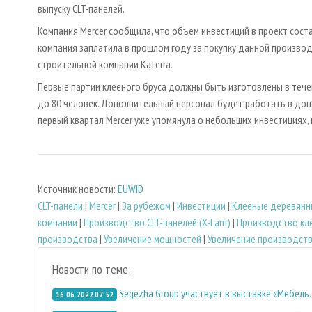
выпуску CLT-панелей.
Компания Mercer сообщила, что объем инвестиций в проект сост
компания заплатила в прошлом году за покупку данной произв
строительной компании Katerra.
Первые партии клееного бруса должны быть изготовлены в течен
до 80 человек. Дополнительный персонал будет работать в доп
первый квартал Mercer уже упомянула о небольших инвестициях,
Источник новости:
EUWID
CLT-панели
|
Mercer
|
За рубежом
|
Инвестиции
|
Клееные деревянн
компании
|
Производство CLT-панелей (X-Lam)
|
Производство кл
производства
|
Увеличение мощностей
|
Увеличение производст
Новости по теме:
Segezha Group участвует в выставке «Мебель
16.06.2022 07:52