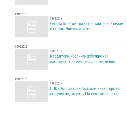
04.08.2026
04.08.2026
Сегежа выходит на китайский рынок пеллет
и строит биохимкомплекс
03.08.2026
03.08.2026
Кредиторы «Соликамскбумпрома»
настаивают на введении наблюдения
03.08.2026
03.08.2026
ЦПК «Полярная» в Амазаре: инвестпроект
получил поддержку Минвостокразвития