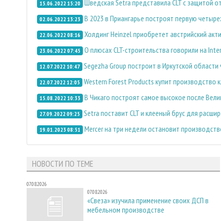
Шведская Setra представила CLT с защитой от
15.06.2022 15:20
В 2023 в Приангарье построят первую четыре
02.06.2022 13:23
Холдинг Heinzel приобретет австрийский акт
22.06.2022 08:16
О плюсах CLT-строительства говорили на Inter
23.06.2022 07:45
Segezha Group построит в Иркутской области
12.07.2022 10:47
Western Forest Products купит производство 
22.07.2022 12:05
В Чикаго построят самое высокое после Вел
15.08.2022 10:33
Setra поставит CLT и клееный брус для расши
27.09.2022 09:25
Mercer на три недели остановит производст
19.01.2023 08:51
НОВОСТИ ПО ТЕМЕ
07.08.2026
07.08.2026
«Свеза» изучила применение своих ДСП в
мебельном производстве