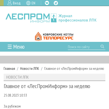
Вход
EN
☰ Меню
ГЛАВНАЯ
РУБРИКИ И ТЕМЫ
Главная
Новости ЛПК
Главное от «ЛесПромИнформ» за неделю
РУБРИКИ ЖУРНАЛА
НОВОСТИ
НОВОСТИ ЛПК
ЛЕСНОЕ ХОЗЯЙСТВО
КАЛЕНДАРЬ СОБЫТИЙ
ПРОЕКТЫ ЛПИ
Главное от «ЛесПромИнформ» за неделю
ЛЕСОЗАГОТОВКА
НОВОСТИ ЛПК
АНАЛИТИКА
АРХИВ
25.08.2023 10:53
ЛЕСОПИЛЕНИЕ
НОВОСТИ ЖУРНАЛА
ПРЕДПРИЯТИЯ ЛПК
АРХИВ ЖУРНАЛОВ
О ЖУРНАЛЕ
ДЕРЕВООБРАБОТКА
НОВОСТИ КОМПАНИЙ
ЛЕСНЫЕ РЕГИОНЫ РОССИИ
СТАТЬИ
ПОДПИСКА
РЕКЛАМОДАТЕЛЯМ
За рубежом