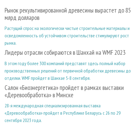
СУШКА ДРЕВЕСИНЫ
ПЕРСОНЫ
КОНТАКТЫ
РЕКЛАМА
Рынок рекультивированной древесины вырастет до 85
ПРОИЗВОДСТВО ДРЕВЕСНЫХ ПЛИТ
МОБИЛЬНЫЕ ВЫСТАВКИ
РЕКЛАМА НА САЙТЕ
млрд долларов
ДЕРЕВЯННОЕ ДОМОСТРОЕНИЕ
ОФИЦИАЛЬНЫЕ ДЕЛЕГАЦИИ
Растущий спрос на экологически чистые строительные материалы и
ПРОИЗВОДСТВО МЕБЕЛИ
ПРИОРИТЕТНЫЕ ИНВЕСТПРОЕКТЫ
осведомленность об устойчивом строительстве стимулируют рост
рынка.
БИОЭНЕРГЕТИКА
RUSSIAN FORESTRY REVIEW
Лидеры отрасли собираются в Шанхай на WMF 2023
ЦБП
ГАЗЕТА ЛЕСПРОМФОРУМ
В этом году более 300 компаний представят здесь полный набор
ИНСТРУМЕНТ И МАТЕРИАЛЫ
БИБЛИОТЕКА СПЕЦИАЛИСТА
производственных решений от первичной обработки древесины до
отделки. WMF пройдет в Шанхае 5-8 сентября.
Салон «Биоэнергетика» пройдет в рамках выставки
«Деревообработка» в Минске
28-я международная специализированная выставка
«Деревообработка» пройдет в Республике Беларусь с 26 по 29
сентября 2023 года.