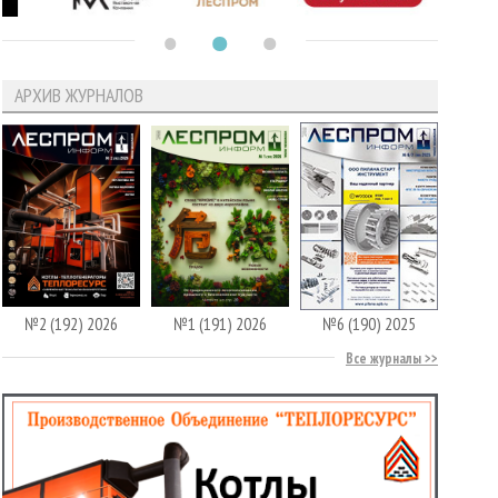
АРХИВ ЖУРНАЛОВ
№2 (192) 2026
№1 (191) 2026
№6 (190) 2025
Все журналы