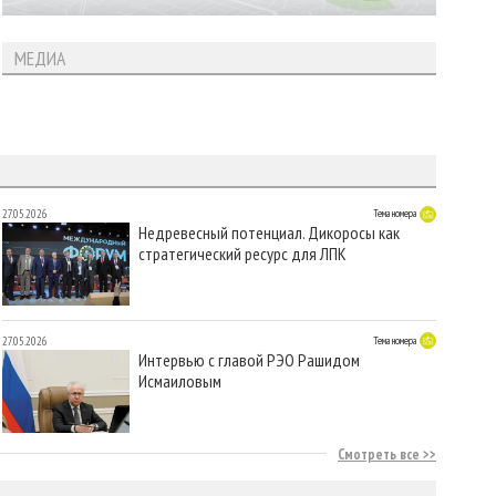
МЕДИА
27.05.2026
Тема номера
Недревесный потенциал. Дикоросы как
стратегический ресурс для ЛПК
27.05.2026
Тема номера
Интервью с главой РЭО Рашидом
Исмаиловым
Смотреть все