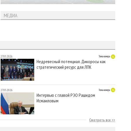
МЕДИА
27.05.2026
Тема номера
Недревесный потенциал. Дикоросы как
стратегический ресурс для ЛПК
27.05.2026
Тема номера
Интервью с главой РЭО Рашидом
Исмаиловым
Смотреть все