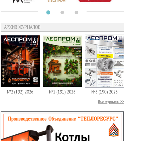
АРХИВ ЖУРНАЛОВ
№2 (192) 2026
№1 (191) 2026
№6 (190) 2025
Все журналы