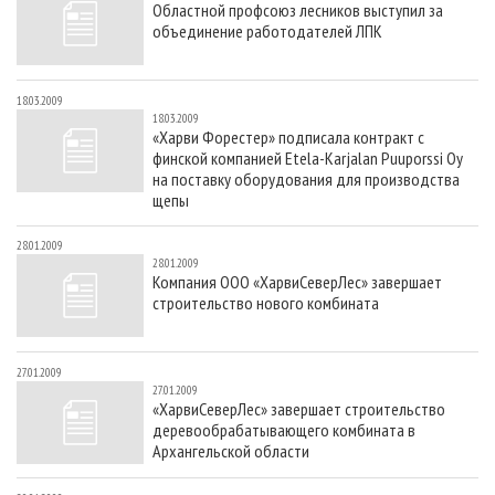
Областной профсоюз лесников выступил за
СУШКА ДРЕВЕСИНЫ
ПЕРСОНЫ
КОНТАКТЫ
РЕКЛАМА
объединение работодателей ЛПК
ПРОИЗВОДСТВО ДРЕВЕСНЫХ ПЛИТ
МОБИЛЬНЫЕ ВЫСТАВКИ
РЕКЛАМА НА САЙТЕ
ДЕРЕВЯННОЕ ДОМОСТРОЕНИЕ
ОФИЦИАЛЬНЫЕ ДЕЛЕГАЦИИ
18.03.2009
18.03.2009
ПРОИЗВОДСТВО МЕБЕЛИ
ПРИОРИТЕТНЫЕ ИНВЕСТПРОЕКТЫ
«Харви Форестер» подписала контракт с
финской компанией Etela-Karjalan Puuporssi Oy
БИОЭНЕРГЕТИКА
RUSSIAN FORESTRY REVIEW
на поставку оборудования для производства
ЦБП
ГАЗЕТА ЛЕСПРОМФОРУМ
щепы
ИНСТРУМЕНТ И МАТЕРИАЛЫ
БИБЛИОТЕКА СПЕЦИАЛИСТА
28.01.2009
28.01.2009
Компания ООО «ХарвиСеверЛес» завершает
строительство нового комбината
27.01.2009
27.01.2009
«ХарвиСеверЛес» завершает строительство
деревообрабатывающего комбината в
Архангельской области