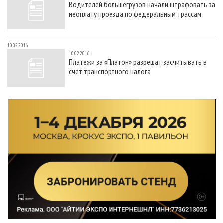
Водителей большегрузов начали штрафовать за
СУШКА ДРЕВЕСИНЫ
ПЕРСОНЫ
КОНТАКТЫ
РЕКЛАМА
неоплату проезда по федеральным трассам
ПРОИЗВОДСТВО ДРЕВЕСНЫХ ПЛИТ
МОБИЛЬНЫЕ ВЫСТАВКИ
РЕКЛАМА НА САЙТЕ
ДЕРЕВЯННОЕ ДОМОСТРОЕНИЕ
ОФИЦИАЛЬНЫЕ ДЕЛЕГАЦИИ
10.02.2016
10.02.2016
ПРОИЗВОДСТВО МЕБЕЛИ
ПРИОРИТЕТНЫЕ ИНВЕСТПРОЕКТЫ
Платежи за «Платон» разрешат засчитывать в
счет транспортного налога
БИОЭНЕРГЕТИКА
RUSSIAN FORESTRY REVIEW
ЦБП
ГАЗЕТА ЛЕСПРОМФОРУМ
ИНСТРУМЕНТ И МАТЕРИАЛЫ
БИБЛИОТЕКА СПЕЦИАЛИСТА