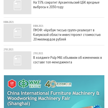
На 55% сократит Архангельский ЦБК вредные
СУШКА ДРЕВЕСИНЫ
ПЕРСОНЫ
КОНТАКТЫ
РЕКЛАМА
выбросы к 2030 году
ПРОИЗВОДСТВО ДРЕВЕСНЫХ ПЛИТ
МОБИЛЬНЫЕ ВЫСТАВКИ
РЕКЛАМА НА САЙТЕ
ДЕРЕВЯННОЕ ДОМОСТРОЕНИЕ
ОФИЦИАЛЬНЫЕ ДЕЛЕГАЦИИ
08.06.2021
08.06.2021
ПРОИЗВОДСТВО МЕБЕЛИ
ПРИОРИТЕТНЫЕ ИНВЕСТПРОЕКТЫ
ПМЭФ: «Архбум тиссью групп» реализует в
Калужской области инвестпроект стоимостью
БИОЭНЕРГЕТИКА
RUSSIAN FORESTRY REVIEW
20 миллиардов рублей
ЦБП
ГАЗЕТА ЛЕСПРОМФОРУМ
27.01.2021
ИНСТРУМЕНТ И МАТЕРИАЛЫ
БИБЛИОТЕКА СПЕЦИАЛИСТА
27.01.2021
В холдинге Pulp Mill объявили об изменениях в
составе топ-менеджмента