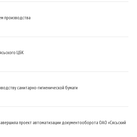
ъем производства
ясьского ЦБК
зводству санитарно-гигиенической бумаги
завершила проект автоматизации документооборота ОАО «Сясьский