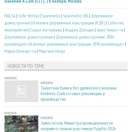
панелям X-Lam (CLT), 28 ноября, Москва
IVALSA
|
Sofie Veritas
|
Spanevello
|
Spanevello SRL
|
Деревянное
домостроение
|
Клееные деревянные конструкции (КДК)
|
События,
мероприятия
|
Сырье, материалы
|
Андреа Дзенари
|
Арио Чеккотти
|
Деревянное домостроение
|
Деревянное домостроение: ЛПИ
рекомендует
|
Клееные деревянные конструкции: ЛПИ рекомендует
|
Марко Бенедетти
|
Мартино Негри
НОВОСТИ ПО ТЕМЕ
04.08.2026
04.08.2026
Туалетная бумага без древесного волокна:
Kimberly-Clark готовит революцию в
производстве
03.08.2026
03.08.2026
Заместитель Министра промышленности
поприветствовал участников PulpFor 2026