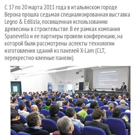
СУШКА ДРЕВЕСИНЫ
ПЕРСОНЫ
КОНТАКТЫ
РЕКЛАМА
С 17 по 20 марта 2011 года в итальянском городе
Верона прошла седьмая специализированная выставка
ПРОИЗВОДСТВО ДРЕВЕСНЫХ ПЛИТ
МОБИЛЬНЫЕ ВЫСТАВКИ
РЕКЛАМА НА САЙТЕ
Legno & Edilizia, посвященная использованию
ДЕРЕВЯННОЕ ДОМОСТРОЕНИЕ
ОФИЦИАЛЬНЫЕ ДЕЛЕГАЦИИ
древесины в строительстве. В ее рамках компания
ПРОИЗВОДСТВО МЕБЕЛИ
ПРИОРИТЕТНЫЕ ИНВЕСТПРОЕКТЫ
Spanevello и ее партнеры провели конференцию, на
которой были рассмотрены аспекты технологии
БИОЭНЕРГЕТИКА
RUSSIAN FORESTRY REVIEW
изготовления зданий из панелей X-Lam (CLT,
ЦБП
ГАЗЕТА ЛЕСПРОМФОРУМ
перекрестно-клееные панели).
ИНСТРУМЕНТ И МАТЕРИАЛЫ
БИБЛИОТЕКА СПЕЦИАЛИСТА