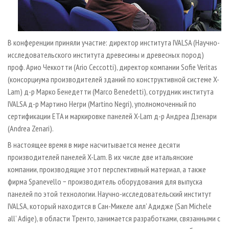
В конференции приняли участие: директор института IVALSA (Научно-
исследовательского института древесины и древесных пород)
проф. Арио Чеккотти (Ario Ceccotti), директор компании Sofie Veritas
(консорциума производителей зданий по конструктивной системе X-
Lam) д-р Марко Бенедетти (Marco Benedetti), сотрудник института
IVALSA д-р Мартино Негри (Martino Negri), уполномоченный по
сертификации ETA и маркировке панелей X-Lam д-р Андреа Дзенари
(Andrea Zenari).
В настоящее время в мире насчитывается менее десяти
производителей панелей X-Lam. В их числе две итальянские
компании, производящие этот перспективный материал, а также
фирма Spanevello − производитель оборудования для выпуска
панелей по этой технологии. Научно-исследовательский институт
IVALSA, который находится в Сан-Микеле алл’ Адидже (San Michele
all’ Adige), в области Тренто, занимается разработками, связанными с