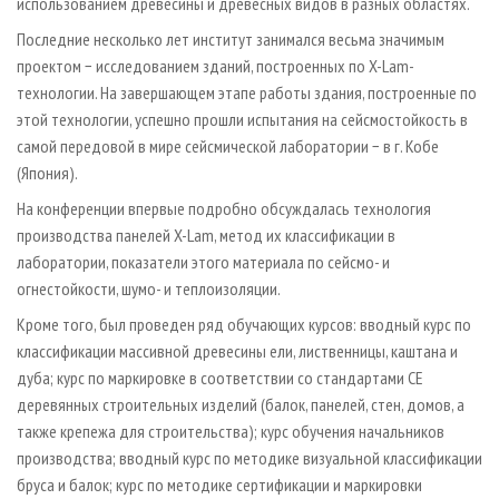
использованием древесины и древесных видов в разных областях.
Последние несколько лет институт занимался весьма значимым
проектом − исследованием зданий, построенных по X-Lam-
технологии. На завершающем этапе работы здания, построенные по
этой технологии, успешно прошли испытания на сейсмостойкость в
самой передовой в мире сейсмической лаборатории − в г. Кобе
(Япония).
На конференции впервые подробно обсуждалась технология
производства панелей X-Lam, метод их классификации в
лаборатории, показатели этого материала по сейсмо- и
огнестойкости, шумо- и теплоизоляции.
Кроме того, был проведен ряд обучающих курсов: вводный курс по
классификации массивной древесины ели, лиственницы, каштана и
дуба; курс по маркировке в соответствии со стандартами CE
деревянных строительных изделий (балок, панелей, стен, домов, а
также крепежа для строительства); курс обучения начальников
производства; вводный курс по методике визуальной классификации
бруса и балок; курс по методике сертификации и маркировки