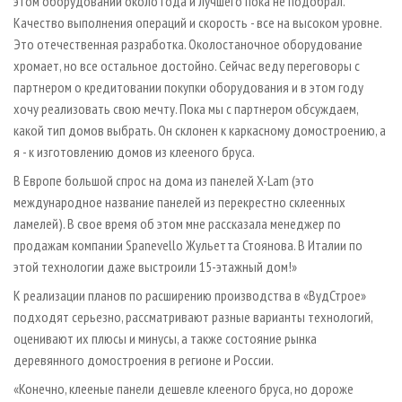
этом оборудовании около года и лучшего пока не подобрал.
Качество выполнения операций и скорость - все на высоком уровне.
Это отечественная разработка. Околостаночное оборудование
хромает, но все остальное достойно. Сейчас веду переговоры с
партнером о кредитовании покупки оборудования и в этом году
хочу реализовать свою мечту. Пока мы с партнером обсуждаем,
какой тип домов выбрать. Он склонен к каркасному домостроению, а
я - к изготовлению домов из клееного бруса.
В Европе большой спрос на дома из панелей X-Lam (это
международное название панелей из перекрестно склеенных
ламелей). В свое время об этом мне рассказала менеджер по
продажам компании Spanevello Жульетта Стоянова. В Италии по
этой технологии даже выстроили 15-этажный дом!»
К реализации планов по расширению производства в «ВудСтрое»
подходят серьезно, рассматривают разные варианты технологий,
оценивают их плюсы и минусы, а также состояние рынка
деревянного домостроения в регионе и России.
«Конечно, клееные панели дешевле клееного бруса, но дороже