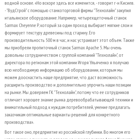
водной основе. «Но вскоре здесь все изменится, - говорит г-н Кисиев.
- "ВудСтрой" с помощью станкоторговой фирмы "Технолайн" закупил
итальянское оборудование. Например, четырехщеточный станок
Sarmax Сheyenne P, который за один проход выбирает мягкие слои и
формирует текстуру древесины под старину. Его
производительность 500 м в час, и нас устраивает этот объем. Также
мы приобрели пропиточный станок Sarmax Apache 5. Мы очень
довольны сотрудничеством с группой компаний "Технолайн", от
директора по регионам этой компании Игоря Ульяченко я получаю
всю необходимую информацию об оборудовании, которым мы
можем дооснастить наше предприятие, что даст возможность
расширить производство и дополнительно упрочить наши позиции
на рынке. Мы доверяем ГК "Технолайн", потому что ее сотрудников
отличает хорошее знание рынка деревообрабатывающей техники и
внимательный подход к нуждам потребителей, умение предлагать
заказчикам оптимальные варианты решений для конкретного
производства».
Вот такое оно, предприятие из российской глубинки. Во многом его