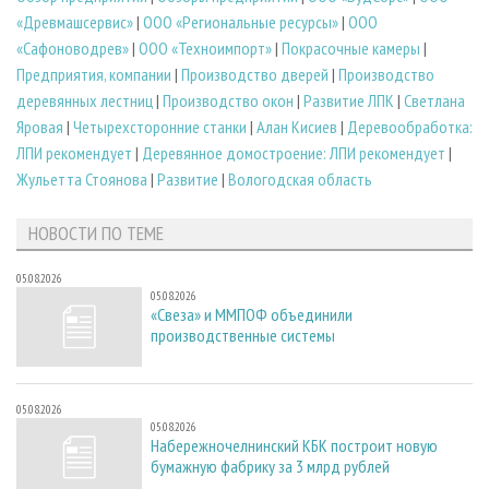
«Древмашсервис»
|
ООО «Региональные ресурсы»
|
ООО
«Сафоноводрев»
|
ООО «Техноимпорт»
|
Покрасочные камеры
|
Предприятия, компании
|
Производство дверей
|
Производство
деревянных лестниц
|
Производство окон
|
Развитие ЛПК
|
Светлана
Яровая
|
Четырехсторонние станки
|
Алан Кисиев
|
Деревообработка:
ЛПИ рекомендует
|
Деревянное домостроение: ЛПИ рекомендует
|
Жульетта Стоянова
|
Развитие
|
Вологодская область
НОВОСТИ ПО ТЕМЕ
05.08.2026
05.08.2026
«Свеза» и ММПОФ объединили
производственные системы
05.08.2026
05.08.2026
Набережночелнинский КБК построит новую
бумажную фабрику за 3 млрд рублей