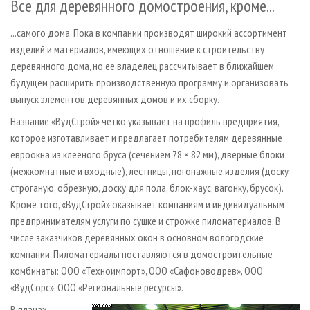
Все для деревянного домостроения, кроме...
...самого дома. Пока в компании производят широкий ассортимент
изделий и материалов, имеющих отношение к строительству
деревянного дома, но ее владелец рассчитывает в ближайшем
будущем расширить производственную программу и организовать
выпуск элементов деревянных домов и их сборку.
Название «ВудСтрой» четко указывает на профиль предприятия,
которое изготавливает и предлагает потребителям деревянные
евроокна из клееного бруса (сечением 78 × 82 мм), дверные блоки
(межкомнатные и входные), лестницы, погонажные изделия (доску
строганую, обрезную, доску для пола, блок-хаус, вагонку, брусок).
Кроме того, «ВудСтрой» оказывает компаниям и индивидуальным
предпринимателям услуги по сушке и строжке пиломатериалов. В
числе заказчиков деревянных окон в основном вологодские
компании. Пиломатериалы поставляются в домостроительные
комбинаты: ООО «Техноимпорт», ООО «Сафоноводрев», ООО
«ВудСорс», ООО «Региональные ресурсы».
В планах