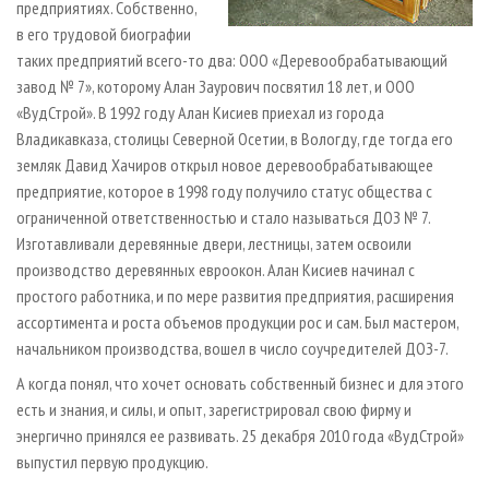
предприятиях. Собственно,
в его трудовой биографии
таких предприятий всего-то два: ООО «Деревообрабатывающий
завод № 7», которому Алан Заурович посвятил 18 лет, и ООО
«ВудСтрой». В 1992 году Алан Кисиев приехал из города
Владикавказа, столицы Северной Осетии, в Вологду, где тогда его
земляк Давид Хачиров открыл новое деревообрабатывающее
предприятие, которое в 1998 году получило статус общества с
ограниченной ответственностью и стало называться ДОЗ № 7.
Изготавливали деревянные двери, лестницы, затем освоили
производство деревянных евроокон. Алан Кисиев начинал с
простого работника, и по мере развития предприятия, расширения
ассортимента и роста объемов продукции рос и сам. Был мастером,
начальником производства, вошел в число соучредителей ДОЗ-7.
А когда понял, что хочет основать собственный бизнес и для этого
есть и знания, и силы, и опыт, зарегистрировал свою фирму и
энергично принялся ее развивать. 25 декабря 2010 года «ВудСтрой»
выпустил первую продукцию.