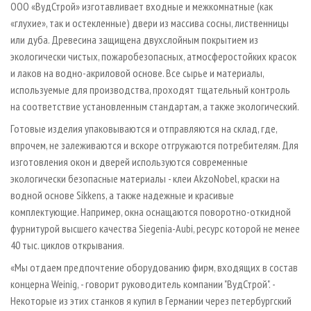
ООО «ВудСтрой» изготавливает входные и межкомнатные (как
«глухие», так и остекленные) двери из массива сосны, лиственницы
или дуба. Древесина защищена двухслойным покрытием из
экологически чистых, пожаробезопасных, атмосферостойких красок
и лаков на водно-акриловой основе. Все сырье и материалы,
используемые для производства, проходят тщательный контроль
на соответствие установленным стандартам, а также экологический.
Готовые изделия упаковываются и отправляются на склад, где,
впрочем, не залеживаются и вскоре отгружаются потребителям. Для
изготовления окон и дверей используются современные
экологически безопасные материалы - клеи AkzoNobel, краски на
водной основе Sikkens, а также надежные и красивые
комплектующие. Например, окна оснащаются поворотно-откидной
фурнитурой высшего качества Siegenia-Aubi, ресурс которой не менее
40 тыс. циклов открывания.
«Мы отдаем предпочтение оборудованию фирм, входящих в состав
концерна Weinig, - говорит руководитель компании "ВудСтрой". -
Некоторые из этих станков я купил в Германии через петербургский