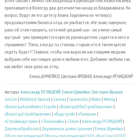
успех связан с личностью владельца и руководителя Алана Кисиева,
приехавшего в Вологду два десятилетия назад из Владикавказа. На
вопрос, будут ли его дети (у Алана Зауровича их четверо)
продолжателями бизнеса отца, он улыбается: «Не знаю, наверное,
рано об этом говорить, хотя мой средний сын - он у меня самый
шустрый - уже примеряется к креслу руководителя, садится в него и
спрашивает: "Папа, а когда ты станешь старым, кто в твоем кресле
сидеть будет?". Главное, чтобы они выросли настоящими людьми,
выбрали себе настоящее дело и любили его». Добавим: любили так,
как любит свое дело их отец.
Елена ШУМЕЙКО, Светлана ЯРОВАЯ, Александр РЕЧИЦКИЙ
Авторы:
Александр РЕЧИЦКИЙ
,
Елена Шумейко
,
Светлана Яровая
GreCon
|
Mühlböck Vanicek
|
Sarmax
|
Spanevello
|
Wako
|
Weinig
|
«ВологдаАгроИнвестСтрой»
|
«ВологдаОблСтройЗаказчик»
|
«ВологдаСтройЗаказчик»
|
«Вудстрой»
|
«Газпром»
|
«Стройиндустрия»
|
«Технолайн»
|
«Элси»
|
Александр РЕЧИЦКИЙ
|
Деревообработка
|
Деревянное домостроение
|
Елена Шумейко
|
Обзор предприятия
|
Обзоры предприятий
|
ООО «ВудСорс»
|
ООО