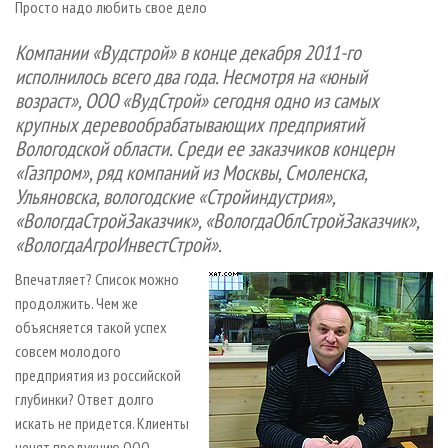
Просто надо любить свое дело
СУШКА ДРЕВЕСИНЫ
ПЕРСОНЫ
КОНТАКТЫ
РЕКЛАМА
ПРОИЗВОДСТВО ДРЕВЕСНЫХ ПЛИТ
МОБИЛЬНЫЕ ВЫСТАВКИ
Компании «Вудстрой» в конце декабря 2011-го
РЕКЛАМА НА САЙТЕ
исполнилось всего два года. Несмотря на «юный
ДЕРЕВЯННОЕ ДОМОСТРОЕНИЕ
ОФИЦИАЛЬНЫЕ ДЕЛЕГАЦИИ
возраст», ООО «ВудСтрой» сегодня одно из самых
ПРОИЗВОДСТВО МЕБЕЛИ
ПРИОРИТЕТНЫЕ ИНВЕСТПРОЕКТЫ
крупных деревообрабатывающих предприятий
БИОЭНЕРГЕТИКА
Вологодской области. Среди ее заказчиков концерн
RUSSIAN FORESTRY REVIEW
«Газпром», ряд компаний из Москвы, Смоленска,
ЦБП
ГАЗЕТА ЛЕСПРОМФОРУМ
Ульяновска, вологодские «Стройиндустрия»,
ИНСТРУМЕНТ И МАТЕРИАЛЫ
БИБЛИОТЕКА СПЕЦИАЛИСТА
«ВологдаСтройЗаказчик», «ВологдаОблСтройЗаказчик»,
«ВологдаАгроИнвестСтрой».
Впечатляет? Список можно
продолжить. Чем же
объясняется такой успех
совсем молодого
предприятия из российской
глубинки? Ответ долго
искать не придется. Клиенты
ценят продукцию ООО