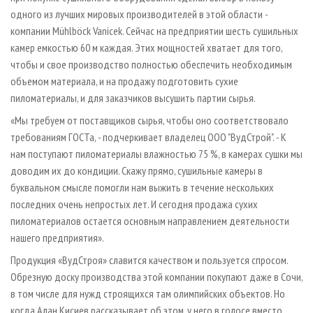
одного из лучших мировых производителей в этой области -
компании Mühlböck Vanicek. Сейчас на предприятии шесть сушильных
камер емкостью 60 м каждая. Этих мощностей хватает для того,
чтобы и свое производство полностью обеспечить необходимым
объемом материала, и на продажу подготовить сухие
пиломатериалы, и для заказчиков высушить партии сырья.
«Мы требуем от поставщиков сырья, чтобы оно соответствовало
требованиям ГОСТа, - подчеркивает владелец ООО "ВудСтрой". - К
нам поступают пиломатериалы влажностью 75 %, в камерах сушки мы
доводим их до кондиции. Скажу прямо, сушильные камеры в
буквальном смысле помогли нам выжить в течение нескольких
последних очень непростых лет. И сегодня продажа сухих
пиломатериалов остается основным направлением деятельности
нашего предприятия».
Продукция «ВудСтроя» славится качеством и пользуется спросом.
Обрезную доску производства этой компании покупают даже в Сочи,
в том числе для нужд строящихся там олимпийских объектов. Но
когда Алан Кисиев рассказывает об этом, у него в голосе вместо