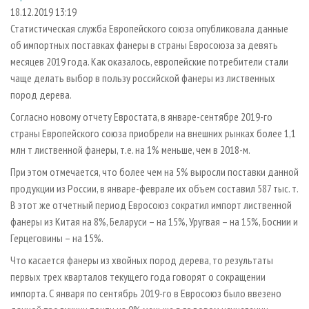
СУШКА ДРЕВЕСИНЫ
ПЕРСОНЫ
КОНТАКТЫ
РЕКЛАМА
18.12.2019 13:19
Статистическая служба Европейского союза опубликовала данные
ПРОИЗВОДСТВО ДРЕВЕСНЫХ ПЛИТ
МОБИЛЬНЫЕ ВЫСТАВКИ
РЕКЛАМА НА САЙТЕ
об импортных поставках фанеры в страны Евросоюза за девять
ДЕРЕВЯННОЕ ДОМОСТРОЕНИЕ
ОФИЦИАЛЬНЫЕ ДЕЛЕГАЦИИ
месяцев 2019 года. Как оказалось, европейские потребители стали
ПРОИЗВОДСТВО МЕБЕЛИ
чаще делать выбор в пользу российской фанеры из лиственных
ПРИОРИТЕТНЫЕ ИНВЕСТПРОЕКТЫ
пород дерева.
БИОЭНЕРГЕТИКА
RUSSIAN FORESTRY REVIEW
Согласно новому отчету Евростата, в январе-сентябре 2019-го
ЦБП
ГАЗЕТА ЛЕСПРОМФОРУМ
страны Европейского союза приобрели на внешних рынках более 1,1
ИНСТРУМЕНТ И МАТЕРИАЛЫ
БИБЛИОТЕКА СПЕЦИАЛИСТА
млн т лиственной фанеры, т.е. на 1% меньше, чем в 2018-м.
При этом отмечается, что более чем на 5% выросли поставки данной
продукции из России, в январе-феврале их объем составил 587 тыс. т.
В этот же отчетный период Евросоюз сократил импорт лиственной
фанеры из Китая на 8%, Беларуси – на 15%, Уругвая – на 15%, Боснии и
Герцеговины – на 15%.
Что касается фанеры из хвойных пород дерева, то результаты
первых трех кварталов текущего года говорят о сокращении
импорта. С января по сентябрь 2019-го в Евросоюз было ввезено