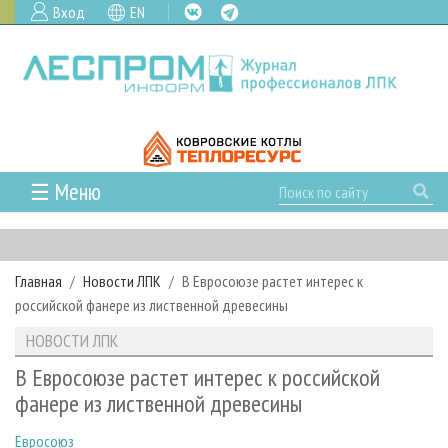
Вход
EN
☰ Меню
ГЛАВНАЯ
РУБРИКИ И ТЕМЫ
Главная
Новости ЛПК
В Евросоюзе растет интерес к
РУБРИКИ ЖУРНАЛА
НОВОСТИ
российской фанере из лиственной древесины
ЛЕСНОЕ ХОЗЯЙСТВО
КАЛЕНДАРЬ СОБЫТИЙ
ПРОЕКТЫ ЛПИ
НОВОСТИ ЛПК
ЛЕСОЗАГОТОВКА
НОВОСТИ ЛПК
АНАЛИТИКА
АРХИВ
В Евросоюзе растет интерес к российской
ЛЕСОПИЛЕНИЕ
НОВОСТИ ЖУРНАЛА
ПРЕДПРИЯТИЯ ЛПК
АРХИВ ЖУРНАЛОВ
фанере из лиственной древесины
О ЖУРНАЛЕ
ДЕРЕВООБРАБОТКА
НОВОСТИ КОМПАНИЙ
ЛЕСНЫЕ РЕГИОНЫ РОССИИ
СТАТЬИ
ПОДПИСКА
РЕКЛАМОДАТЕЛЯМ
Евросоюз