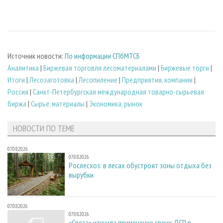
Источник новости:
По информации СПбМТСБ
Аналитика
|
Биржевая торговля лесоматериалами
|
Биржевые торги
|
Итоги
|
Лесозаготовка
|
Лесопиление
|
Предприятия, компании
|
Россия
|
Санкт-Петербургская международная товарно-сырьевая
биржа
|
Сырье, материалы
|
Экономика, рынок
НОВОСТИ ПО ТЕМЕ
07.08.2026
07.08.2026
Рослесхоз: в лесах обустроят зоны отдыха без
вырубки
07.08.2026
07.08.2026
«Свеза» изучила применение своих ДСП в