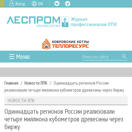
Вход
EN
☰ Меню
ГЛАВНАЯ
РУБРИКИ И ТЕМЫ
Главная
Новости ЛПК
Одиннадцать регионов России
РУБРИКИ ЖУРНАЛА
НОВОСТИ
реализовали четыре миллиона кубометров древесины через биржу
ЛЕСНОЕ ХОЗЯЙСТВО
КАЛЕНДАРЬ СОБЫТИЙ
ПРОЕКТЫ ЛПИ
НОВОСТИ ЛПК
ЛЕСОЗАГОТОВКА
НОВОСТИ ЛПК
АНАЛИТИКА
АРХИВ
Одиннадцать регионов России реализовали
ЛЕСОПИЛЕНИЕ
НОВОСТИ ЖУРНАЛА
ПРЕДПРИЯТИЯ ЛПК
АРХИВ ЖУРНАЛОВ
четыре миллиона кубометров древесины через
О ЖУРНАЛЕ
биржу
ДЕРЕВООБРАБОТКА
НОВОСТИ КОМПАНИЙ
ЛЕСНЫЕ РЕГИОНЫ РОССИИ
СТАТЬИ
ПОДПИСКА
РЕКЛАМОДАТЕЛЯМ