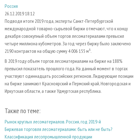
СУШКА ДРЕВЕСИНЫ
ПЕРСОНЫ
КОНТАКТЫ
РЕКЛАМА
Россия
26.12.2019 18:12
ПРОИЗВОДСТВО ДРЕВЕСНЫХ ПЛИТ
МОБИЛЬНЫЕ ВЫСТАВКИ
РЕКЛАМА НА САЙТЕ
Подводя итоги 2019 года, эксперты Санкт-Петербургской
ДЕРЕВЯННОЕ ДОМОСТРОЕНИЕ
ОФИЦИАЛЬНЫЕ ДЕЛЕГАЦИИ
международной товарно-сырьевой биржи отмечают, что к концу
ПРОИЗВОДСТВО МЕБЕЛИ
ПРИОРИТЕТНЫЕ ИНВЕСТПРОЕКТЫ
декабря совокупный объем торгов лесоматериалами превысил
четыре миллиона кубометров. За год через биржу было заключено
БИОЭНЕРГЕТИКА
RUSSIAN FORESTRY REVIEW
2190 контрактов на общую сумму 4 006 155 м³.
ЦБП
ГАЗЕТА ЛЕСПРОМФОРУМ
В 2019 году объем торгов лесоматериалами на бирже на 188%
ИНСТРУМЕНТ И МАТЕРИАЛЫ
БИБЛИОТЕКА СПЕЦИАЛИСТА
превысил показатель прошлого года. На данный момент в торгах
участвуют одиннадцать российских регионов. Лидирующие позиции
на бирже занимают Красноярский и Пермский край, Новгородская и
Иркутская области, а также Удмуртская республика.
Также по теме:
Рынок круглых лесоматериалов. Россия, год 2019-й
Биржевая торговля лесоматериалами: быть или не быть?
Классификация лесопромышленной продукции