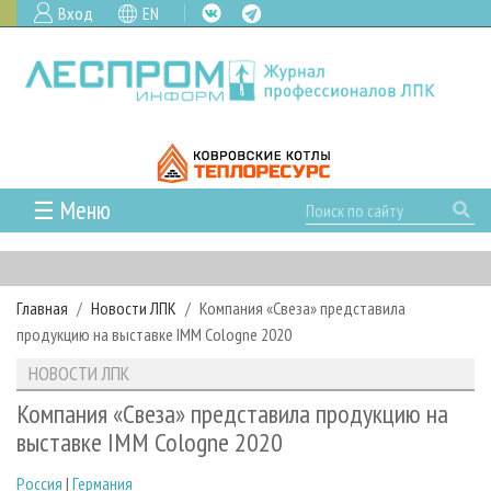
Вход
EN
☰ Меню
ГЛАВНАЯ
РУБРИКИ И ТЕМЫ
Главная
Новости ЛПК
Компания «Свеза» представила
РУБРИКИ ЖУРНАЛА
НОВОСТИ
продукцию на выставке IMM Cologne 2020
ЛЕСНОЕ ХОЗЯЙСТВО
КАЛЕНДАРЬ СОБЫТИЙ
ПРОЕКТЫ ЛПИ
НОВОСТИ ЛПК
ЛЕСОЗАГОТОВКА
НОВОСТИ ЛПК
АНАЛИТИКА
АРХИВ
Компания «Свеза» представила продукцию на
ЛЕСОПИЛЕНИЕ
НОВОСТИ ЖУРНАЛА
ПРЕДПРИЯТИЯ ЛПК
АРХИВ ЖУРНАЛОВ
выставке IMM Cologne 2020
О ЖУРНАЛЕ
ДЕРЕВООБРАБОТКА
НОВОСТИ КОМПАНИЙ
ЛЕСНЫЕ РЕГИОНЫ РОССИИ
СТАТЬИ
ПОДПИСКА
РЕКЛАМОДАТЕЛЯМ
Россия
|
Германия