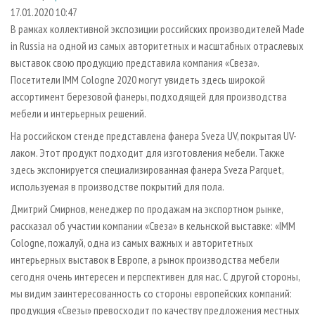
СУШКА ДРЕВЕСИНЫ
ПЕРСОНЫ
КОНТАКТЫ
РЕКЛАМА
17.01.2020 10:47
В рамках коллективной экспозиции российских производителей Made
ПРОИЗВОДСТВО ДРЕВЕСНЫХ ПЛИТ
МОБИЛЬНЫЕ ВЫСТАВКИ
РЕКЛАМА НА САЙТЕ
in Russia на одной из самых авторитетных и масштабных отраслевых
ДЕРЕВЯННОЕ ДОМОСТРОЕНИЕ
ОФИЦИАЛЬНЫЕ ДЕЛЕГАЦИИ
выставок свою продукцию представила компания «Свеза».
ПРОИЗВОДСТВО МЕБЕЛИ
Посетители IMM Cologne 2020 могут увидеть здесь широкой
ПРИОРИТЕТНЫЕ ИНВЕСТПРОЕКТЫ
ассортимент березовой фанеры, подходящей для производства
БИОЭНЕРГЕТИКА
RUSSIAN FORESTRY REVIEW
мебели и интерьерных решений.
ЦБП
ГАЗЕТА ЛЕСПРОМФОРУМ
На российском стенде представлена фанера Sveza UV, покрытая UV-
ИНСТРУМЕНТ И МАТЕРИАЛЫ
БИБЛИОТЕКА СПЕЦИАЛИСТА
лаком. Этот продукт подходит для изготовления мебели. Также
здесь экспонируется специализированная фанера Sveza Parquet,
используемая в производстве покрытий для пола.
Дмитрий Смирнов, менеджер по продажам на экспортном рынке,
рассказал об участии компании «Свеза» в кельнской выставке: «IMM
Cologne, пожалуй, одна из самых важных и авторитетных
интерьерных выставок в Европе, а рынок производства мебели
сегодня очень интересен и перспективен для нас. С другой стороны,
мы видим заинтересованность со стороны европейских компаний:
продукция «Свезы» превосходит по качеству предложения местных