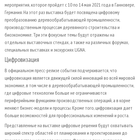
СУШКА ДРЕВЕСИНЫ
ПЕРСОНЫ
мероприятия, которое пройдет с 10 по 14 мая 2021 года в Ганновере,
КОНТАКТЫ
РЕКЛАМА
Германия. На этот раз выставка будет посвящена цифровому
ПРОИЗВОДСТВО ДРЕВЕСНЫХ ПЛИТ
МОБИЛЬНЫЕ ВЫСТАВКИ
РЕКЛАМА НА САЙТЕ
преобразованию деревообрабатывающей промышленности,
ДЕРЕВЯННОЕ ДОМОСТРОЕНИЕ
ОФИЦИАЛЬНЫЕ ДЕЛЕГАЦИИ
производственным процессам деревянного строительства и
биоэкономике. Три эти фокусные темы будут отражены на
ПРОИЗВОДСТВО МЕБЕЛИ
ПРИОРИТЕТНЫЕ ИНВЕСТПРОЕКТЫ
отдельных выставочных стендах, а также на различных форумах,
БИОЭНЕРГЕТИКА
RUSSIAN FORESTRY REVIEW
специальных выставках и экскурсиях LIGNA.
ЦБП
ГАЗЕТА ЛЕСПРОМФОРУМ
Цифровизация
ИНСТРУМЕНТ И МАТЕРИАЛЫ
БИБЛИОТЕКА СПЕЦИАЛИСТА
В официальном пресс-релизе события подчеркивается, что
цифровизация является движущей силой инноваций во всей мировой
экономике, в том числе в деревообрабатывающей промышленности,
где цифровые технологии больше не ограничиваются
периферийными функциями производственных операций, а в корне
меняют бизнес-модели и процессы. Кроме того, цифровизация дает
больше возможностей для профессиональных изменений и роста.
Представленные на выставке цифровые решения будут охватывать
широкий спектр областей от планирования и проектирования до