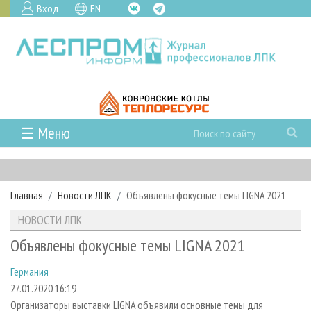
Вход
EN
☰ Меню
ГЛАВНАЯ
РУБРИКИ И ТЕМЫ
Главная
Новости ЛПК
Объявлены фокусные темы LIGNA 2021
РУБРИКИ ЖУРНАЛА
НОВОСТИ
НОВОСТИ ЛПК
ЛЕСНОЕ ХОЗЯЙСТВО
КАЛЕНДАРЬ СОБЫТИЙ
ПРОЕКТЫ ЛПИ
Объявлены фокусные темы LIGNA 2021
ЛЕСОЗАГОТОВКА
НОВОСТИ ЛПК
АНАЛИТИКА
АРХИВ
Германия
ЛЕСОПИЛЕНИЕ
НОВОСТИ ЖУРНАЛА
ПРЕДПРИЯТИЯ ЛПК
АРХИВ ЖУРНАЛОВ
О ЖУРНАЛЕ
27.01.2020 16:19
ДЕРЕВООБРАБОТКА
НОВОСТИ КОМПАНИЙ
ЛЕСНЫЕ РЕГИОНЫ РОССИИ
СТАТЬИ
ПОДПИСКА
РЕКЛАМОДАТЕЛЯМ
Организаторы выставки LIGNA объявили основные темы для