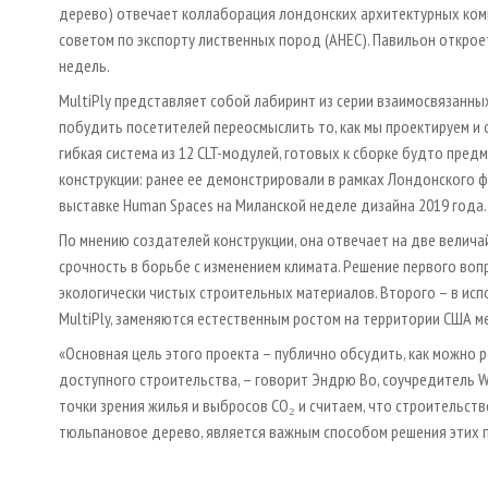
дерево) отвечает коллаборация лондонских архитектурных компан
советом по экспорту лиственных пород (AHEC). Павильон открое
недель.
MultiPly представляет собой лабиринт из серии взаимосвязанны
побудить посетителей переосмыслить то, как мы проектируем и 
гибкая система из 12 CLT-модулей, готовых к сборке будто пред
конструкции: ранее ее демонстрировали в рамках Лондонского фес
выставке Human Spaces на Миланской неделе дизайна 2019 года.
По мнению создателей конструкции, она отвечает на две велич
срочность в борьбе с изменением климата. Решение первого воп
экологически чистых строительных материалов. Второго – в исп
MultiPly, заменяются естественным ростом на территории США ме
«Основная цель этого проекта – публично обсудить, как можно
доступного строительства, – говорит Эндрю Во, соучредитель Wa
точки зрения жилья и выбросов CO₂ и считаем, что строительств
тюльпановое дерево, является важным способом решения этих 