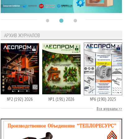
АРХИВ ЖУРНАЛОВ
№2 (192) 2026
№1 (191) 2026
№6 (190) 2025
Все журналы