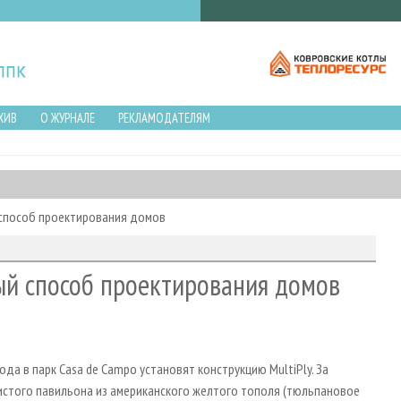
ХИВ
О ЖУРНАЛЕ
РЕКЛАМОДАТЕЛЯМ
способ проектирования домов
ый способ проектирования домов
да в парк Casa de Campo установят конструкцию MultiPly. За
истого павильона из американского желтого тополя (тюльпановое