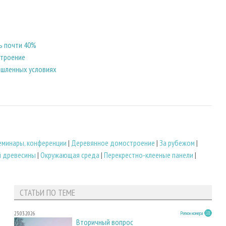
ь почти 40%
строение
ышленных условиях
семинары, конференции
|
Деревянное домостроение
|
За рубежом
|
й древесины
|
Окружающая среда
|
Перекрестно-клееные панели
|
СТАТЬИ ПО ТЕМЕ
23.03.2026
Регион номера
Вторичный вопрос