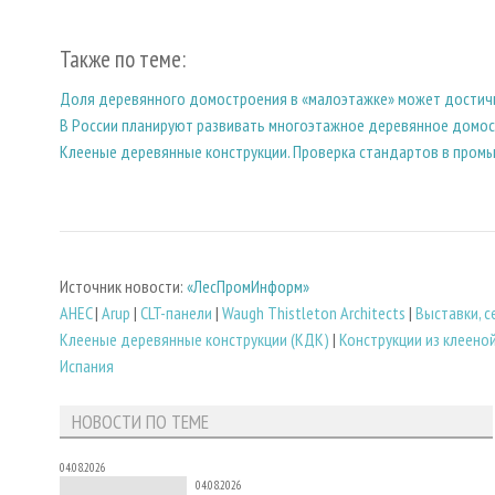
Также по теме:
Доля деревянного домостроения в «малоэтажке» может достич
В России планируют развивать многоэтажное деревянное домо
Клееные деревянные конструкции. Проверка стандартов в пром
Источник новости:
«ЛесПромИнформ»
AHEC
|
Arup
|
CLT-панели
|
Waugh Thistleton Architects
|
Выставки, 
Клееные деревянные конструкции (КДК)
|
Конструкции из клеено
Испания
НОВОСТИ ПО ТЕМЕ
04.08.2026
04.08.2026