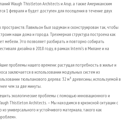
ий Waugh Thistleton Architects и Arup, а также Американским
тся 1 февраля и будет доступен для посещения в течение двух
х пространств. Павильон был задуман и сконструирован так, чтобы
строим наши дома и города. Трехмерная структура построена как
мет мебели. Это позволяет разбирать и повторно собирать
тиваля дизайна в 2018 году, в рамках Interni’s в Милане и на
айшие проблемы нашего времени: растущая потребность в жилье и
роса заключается в использовании модульных систем из
ользовании тюльпанового дерева: 32 м³ древесины, используемой в
нее чем за две минуты.
 решить экологические проблемы с помощью инновационного и
ugh Thistleton Architects. – Мы находимся в кризисной ситуации с
о из универсального и устойчивого материала, такого как
проблем».