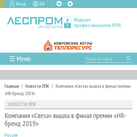
Вход
EN
☰ Меню
ГЛАВНАЯ
РУБРИКИ И ТЕМЫ
Главная
Новости ЛПК
Компания «Свеза» вышла в финал премии
РУБРИКИ ЖУРНАЛА
НОВОСТИ
«HR-бренд 2019»
ЛЕСНОЕ ХОЗЯЙСТВО
КАЛЕНДАРЬ СОБЫТИЙ
ПРОЕКТЫ ЛПИ
НОВОСТИ ЛПК
ЛЕСОЗАГОТОВКА
НОВОСТИ ЛПК
АНАЛИТИКА
АРХИВ
Компания «Свеза» вышла в финал премии «HR-
ЛЕСОПИЛЕНИЕ
НОВОСТИ ЖУРНАЛА
ПРЕДПРИЯТИЯ ЛПК
АРХИВ ЖУРНАЛОВ
бренд 2019»
О ЖУРНАЛЕ
ДЕРЕВООБРАБОТКА
НОВОСТИ КОМПАНИЙ
ЛЕСНЫЕ РЕГИОНЫ РОССИИ
СТАТЬИ
ПОДПИСКА
РЕКЛАМОДАТЕЛЯМ
Россия