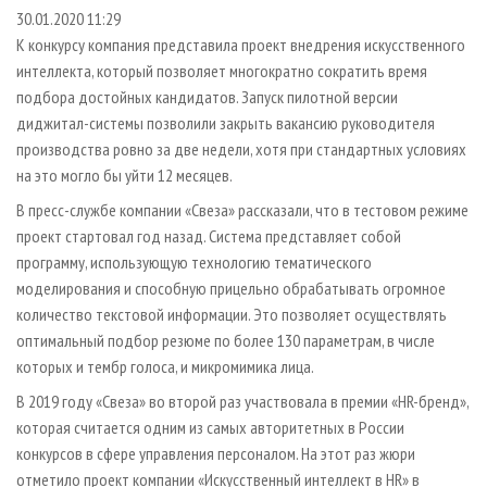
СУШКА ДРЕВЕСИНЫ
ПЕРСОНЫ
КОНТАКТЫ
РЕКЛАМА
30.01.2020 11:29
К конкурсу компания представила проект внедрения искусственного
ПРОИЗВОДСТВО ДРЕВЕСНЫХ ПЛИТ
МОБИЛЬНЫЕ ВЫСТАВКИ
РЕКЛАМА НА САЙТЕ
интеллекта, который позволяет многократно сократить время
ДЕРЕВЯННОЕ ДОМОСТРОЕНИЕ
ОФИЦИАЛЬНЫЕ ДЕЛЕГАЦИИ
подбора достойных кандидатов. Запуск пилотной версии
ПРОИЗВОДСТВО МЕБЕЛИ
диджитал-системы позволили закрыть вакансию руководителя
ПРИОРИТЕТНЫЕ ИНВЕСТПРОЕКТЫ
производства ровно за две недели, хотя при стандартных условиях
БИОЭНЕРГЕТИКА
RUSSIAN FORESTRY REVIEW
на это могло бы уйти 12 месяцев.
ЦБП
ГАЗЕТА ЛЕСПРОМФОРУМ
В пресс-службе компании «Свеза» рассказали, что в тестовом режиме
ИНСТРУМЕНТ И МАТЕРИАЛЫ
БИБЛИОТЕКА СПЕЦИАЛИСТА
проект стартовал год назад. Система представляет собой
программу, использующую технологию тематического
моделирования и способную прицельно обрабатывать огромное
количество текстовой информации. Это позволяет осуществлять
оптимальный подбор резюме по более 130 параметрам, в числе
которых и тембр голоса, и микромимика лица.
В 2019 году «Свеза» во второй раз участвовала в премии «HR-бренд»,
которая считается одним из самых авторитетных в России
конкурсов в сфере управления персоналом. На этот раз жюри
отметило проект компании «Искусственный интеллект в HR» в