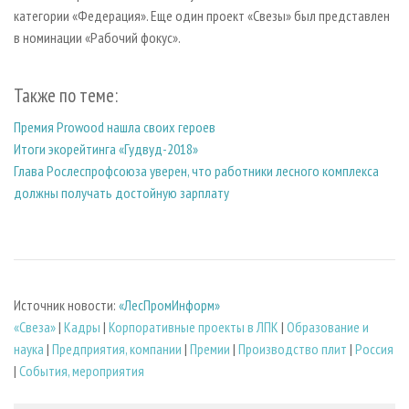
категории «Федерация». Еще один проект «Свезы» был представлен
в номинации «Рабочий фокус».
Также по теме:
Премия Prowood нашла своих героев
Итоги экорейтинга «Гудвуд-2018»
Глава Рослеспрофсоюза уверен, что работники лесного комплекса
должны получать достойную зарплату
Источник новости:
«ЛесПромИнформ»
«Свеза»
|
Кадры
|
Корпоративные проекты в ЛПК
|
Образование и
наука
|
Предприятия, компании
|
Премии
|
Производство плит
|
Россия
|
События, мероприятия