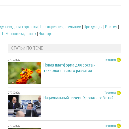
дународная торговля
|
Предприятия, компании
|
Продукция
|
Россия
|
БП
|
Экономика, рынок
|
Экспорт
СТАТЬИ ПО ТЕМЕ
27.05.2026
Тема номера
Новая платформа для роста и
технологического развития
27.05.2026
Тема номера
Национальный проект. Хроника событий
27.05.2026
Тема номера