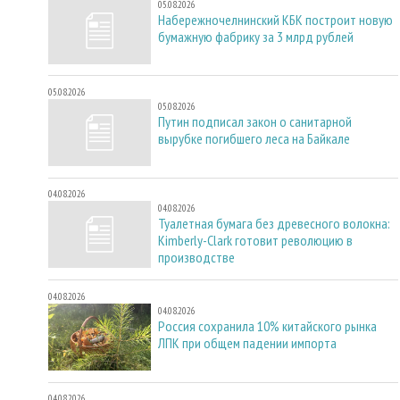
05.08.2026
Набережночелнинский КБК построит новую
бумажную фабрику за 3 млрд рублей
05.08.2026
05.08.2026
Путин подписал закон о санитарной
вырубке погибшего леса на Байкале
04.08.2026
04.08.2026
Туалетная бумага без древесного волокна:
Kimberly-Clark готовит революцию в
производстве
04.08.2026
04.08.2026
Россия сохранила 10% китайского рынка
ЛПК при общем падении импорта
04.08.2026