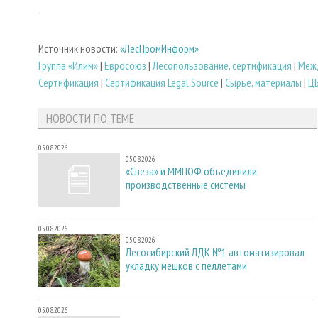
Источник новости:
«ЛесПромИнформ»
Группа «Илим»
|
Евросоюз
|
Лесопользование, сертификация
|
Меж
Сертификация
|
Сертификация Legal Source
|
Сырье, материалы
|
Ц
НОВОСТИ ПО ТЕМЕ
05.08.2026
05.08.2026
«Свеза» и ММПОФ объединили
производственные системы
05.08.2026
05.08.2026
Лесосибирский ЛДК №1 автоматизировал
укладку мешков с пеллетами
05.08.2026