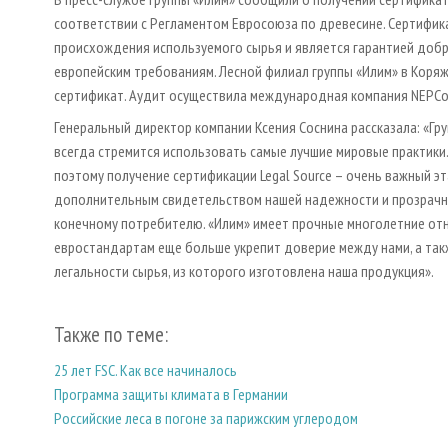
соответствии с Регламентом Евросоюза по древесине. Сертифи
происхождения используемого сырья и является гарантией добр
европейским требованиям. Лесной филиал группы «Илим» в Кор
сертификат. Аудит осуществила международная компания NEPCo
Генеральный директор компании Ксения Соснина рассказала: «Гр
всегда стремится использовать самые лучшие мировые практики.
поэтому получение сертификации Legal Source – очень важный эт
дополнительным свидетельством нашей надежности и прозрачно
конечному потребителю. «Илим» имеет прочные многолетние от
евростандартам еще больше укрепит доверие между нами, а та
легальности сырья, из которого изготовлена наша продукция».
Также по теме:
25 лет FSC. Как все начиналось
Программа защиты климата в Германии
Российские леса в погоне за парижским углеродом