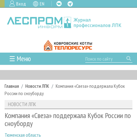
Вход
EN
☰ Меню
ГЛАВНАЯ
РУБРИКИ И ТЕМЫ
Главная
Новости ЛПК
Компания «Свеза» поддержала Кубок
РУБРИКИ ЖУРНАЛА
НОВОСТИ
России по сноуборду
ЛЕСНОЕ ХОЗЯЙСТВО
КАЛЕНДАРЬ СОБЫТИЙ
ПРОЕКТЫ ЛПИ
НОВОСТИ ЛПК
ЛЕСОЗАГОТОВКА
НОВОСТИ ЛПК
АНАЛИТИКА
АРХИВ
Компания «Свеза» поддержала Кубок России по
ЛЕСОПИЛЕНИЕ
НОВОСТИ ЖУРНАЛА
ПРЕДПРИЯТИЯ ЛПК
АРХИВ ЖУРНАЛОВ
сноуборду
О ЖУРНАЛЕ
ДЕРЕВООБРАБОТКА
НОВОСТИ КОМПАНИЙ
ЛЕСНЫЕ РЕГИОНЫ РОССИИ
СТАТЬИ
ПОДПИСКА
РЕКЛАМОДАТЕЛЯМ
Тюменская область