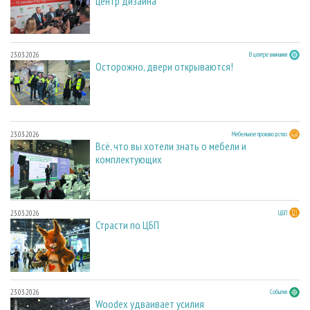
центр дизайна
23.03.2026
В центре внимания
Осторожно, двери открываются!
23.03.2026
Мебельное производство
Всё, что вы хотели знать о мебели и
комплектующих
23.03.2026
ЦБП
Страсти по ЦБП
23.03.2026
События
Woodex удваивает усилия