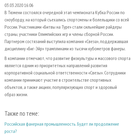
СУШКА ДРЕВЕСИНЫ
ПЕРСОНЫ
КОНТАКТЫ
РЕКЛАМА
03.03.2020 16:06
В Тюмени состоялся очередной этап чемпионата Кубка России по
ПРОИЗВОДСТВО ДРЕВЕСНЫХ ПЛИТ
МОБИЛЬНЫЕ ВЫСТАВКИ
РЕКЛАМА НА САЙТЕ
сноуборду, на который съехались спортсмены и болельщики со всей
ДЕРЕВЯННОЕ ДОМОСТРОЕНИЕ
ОФИЦИАЛЬНЫЕ ДЕЛЕГАЦИИ
России. Участниками «Битвы на Туре» стали сильнейшие райдеры
ПРОИЗВОДСТВО МЕБЕЛИ
страны, участники Олимпийских игр и члены сборной России.
ПРИОРИТЕТНЫЕ ИНВЕСТПРОЕКТЫ
Партнером состязаний выступила компания «Свеза», поддержавшая
БИОЭНЕРГЕТИКА
RUSSIAN FORESTRY REVIEW
дисциплину «Биг-Эйр» трамплинами из тысячи кубометров фанеры.
ЦБП
ГАЗЕТА ЛЕСПРОМФОРУМ
В компании отмечают, что развитие физкультуры и массового спорта
ИНСТРУМЕНТ И МАТЕРИАЛЫ
БИБЛИОТЕКА СПЕЦИАЛИСТА
является одним из приоритетных направлений развития
корпоративной социальной ответственности «Свезы». Сотрудники
компании принимают участие в строительстве спортивных
объектов, а также акциях, популяризующих спорт и здоровый
образ жизни.
Также по теме:
Российская фанерная промышленность. Будет ли продолжение
роста?