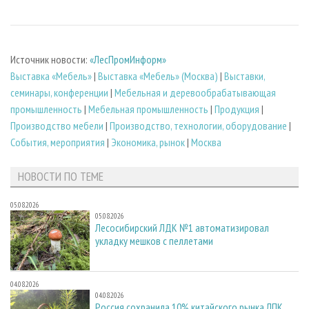
Источник новости:
«ЛесПромИнформ»
Выставка «Мебель»
|
Выставка «Мебель» (Москва)
|
Выставки,
семинары, конференции
|
Мебельная и деревообрабатывающая
промышленность
|
Мебельная промышленность
|
Продукция
|
Производство мебели
|
Производство, технологии, оборудование
|
События, мероприятия
|
Экономика, рынок
|
Москва
НОВОСТИ ПО ТЕМЕ
05.08.2026
05.08.2026
Лесосибирский ЛДК №1 автоматизировал
укладку мешков с пеллетами
04.08.2026
04.08.2026
Россия сохранила 10% китайского рынка ЛПК