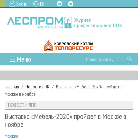
Вход
EN
☰ Меню
ГЛАВНАЯ
РУБРИКИ И ТЕМЫ
Главная
Новости ЛПК
Выставка «Мебель-2020» пройдет в
РУБРИКИ ЖУРНАЛА
НОВОСТИ
Москве в ноябре
ЛЕСНОЕ ХОЗЯЙСТВО
КАЛЕНДАРЬ СОБЫТИЙ
ПРОЕКТЫ ЛПИ
НОВОСТИ ЛПК
ЛЕСОЗАГОТОВКА
НОВОСТИ ЛПК
АНАЛИТИКА
АРХИВ
Выставка «Мебель-2020» пройдет в Москве в
ЛЕСОПИЛЕНИЕ
НОВОСТИ ЖУРНАЛА
ПРЕДПРИЯТИЯ ЛПК
АРХИВ ЖУРНАЛОВ
ноябре
О ЖУРНАЛЕ
ДЕРЕВООБРАБОТКА
НОВОСТИ КОМПАНИЙ
ЛЕСНЫЕ РЕГИОНЫ РОССИИ
СТАТЬИ
ПОДПИСКА
РЕКЛАМОДАТЕЛЯМ
Москва