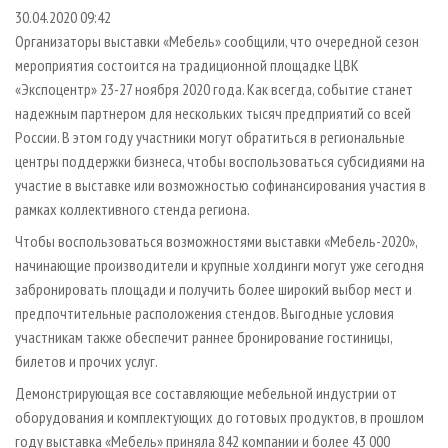
СУШКА ДРЕВЕСИНЫ
ПЕРСОНЫ
КОНТАКТЫ
РЕКЛАМА
30.04.2020 09:42
Организаторы выставки «Мебель» сообщили, что очередной сезон
ПРОИЗВОДСТВО ДРЕВЕСНЫХ ПЛИТ
МОБИЛЬНЫЕ ВЫСТАВКИ
РЕКЛАМА НА САЙТЕ
мероприятия состоится на традиционной площадке ЦВК
ДЕРЕВЯННОЕ ДОМОСТРОЕНИЕ
ОФИЦИАЛЬНЫЕ ДЕЛЕГАЦИИ
«Экспоцентр» 23-27 ноября 2020 года. Как всегда, событие станет
ПРОИЗВОДСТВО МЕБЕЛИ
надежным партнером для нескольких тысяч предприятий со всей
ПРИОРИТЕТНЫЕ ИНВЕСТПРОЕКТЫ
России. В этом году участники могут обратиться в региональные
БИОЭНЕРГЕТИКА
RUSSIAN FORESTRY REVIEW
центры поддержки бизнеса, чтобы воспользоваться субсидиями на
ЦБП
ГАЗЕТА ЛЕСПРОМФОРУМ
участие в выставке или возможностью софинансирования участия в
рамках коллективного стенда региона.
ИНСТРУМЕНТ И МАТЕРИАЛЫ
БИБЛИОТЕКА СПЕЦИАЛИСТА
Чтобы воспользоваться возможностями выставки «Мебель-2020»,
начинающие производители и крупные холдинги могут уже сегодня
забронировать площади и получить более широкий выбор мест и
предпочтительные расположения стендов. Выгодные условия
участникам также обеспечит раннее бронирование гостиницы,
билетов и прочих услуг.
Демонстрирующая все составляющие мебельной индустрии от
оборудования и комплектующих до готовых продуктов, в прошлом
году выставка «Мебель» приняла 842 компании и более 43 000