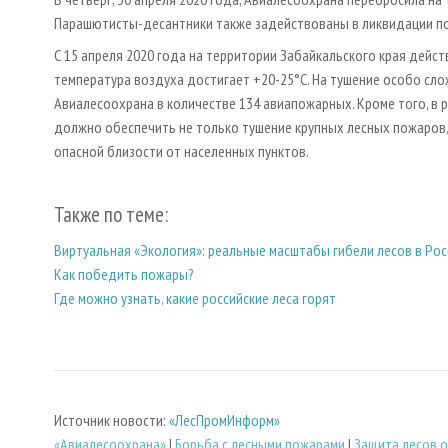
Парашютисты-десантники также задействованы в ликвидации по
С 15 апреля 2020 года на территории Забайкальского края дейст
температура воздуха достигает +20-25°С. На тушение особо сл
Авиалесоохрана в количестве 134 авиапожарных. Кроме того, в 
должно обеспечить не только тушение крупных лесных пожаров, 
опасной близости от населенных пунктов.
Также по теме:
Виртуальная «Экология»: реальные масштабы гибели лесов в Рос
Как победить пожары?
Где можно узнать, какие российские леса горят
Источник новости:
«ЛесПромИнформ»
«Авиалесоохрана»
|
Борьба с лесными пожарами
|
Защита лесов 