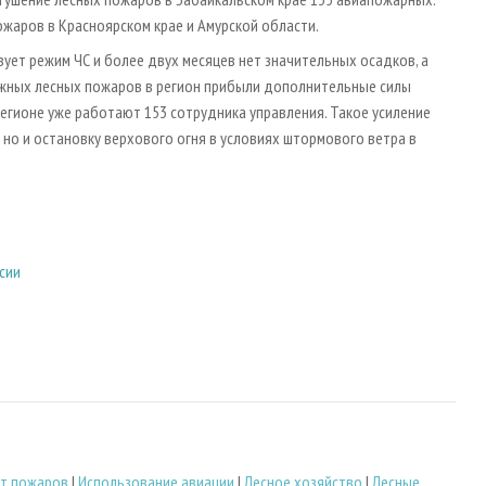
жаров в Красноярском крае и Амурской области.
вует режим ЧС и более двух месяцев нет значительных осадков, а
ожных лесных пожаров в регион прибыли дополнительные силы
регионе уже работают 153 сотрудника управления. Такое усиление
но и остановку верхового огня в условиях штормового ветра в
сии
от пожаров
|
Использование авиации
|
Лесное хозяйство
|
Лесные