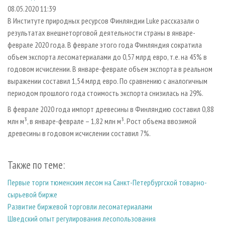
СУШКА ДРЕВЕСИНЫ
ПЕРСОНЫ
КОНТАКТЫ
РЕКЛАМА
08.05.2020 11:39
В Институте природных ресурсов Финляндии Luke рассказали о
ПРОИЗВОДСТВО ДРЕВЕСНЫХ ПЛИТ
МОБИЛЬНЫЕ ВЫСТАВКИ
РЕКЛАМА НА САЙТЕ
результатах внешнеторговой деятельности страны в январе-
ДЕРЕВЯННОЕ ДОМОСТРОЕНИЕ
ОФИЦИАЛЬНЫЕ ДЕЛЕГАЦИИ
феврале 2020 года. В феврале этого года Финляндия сократила
ПРОИЗВОДСТВО МЕБЕЛИ
объем экспорта лесоматериалами до 0,57 млрд евро, т.е. на 45% в
ПРИОРИТЕТНЫЕ ИНВЕСТПРОЕКТЫ
годовом исчислении. В январе-феврале объем экспорта в реальном
БИОЭНЕРГЕТИКА
RUSSIAN FORESTRY REVIEW
выражении составил 1,54 млрд евро. По сравнению с аналогичным
ЦБП
ГАЗЕТА ЛЕСПРОМФОРУМ
периодом прошлого года стоимость экспорта снизилась на 29%.
ИНСТРУМЕНТ И МАТЕРИАЛЫ
БИБЛИОТЕКА СПЕЦИАЛИСТА
В феврале 2020 года импорт древесины в Финляндию составил 0,88
млн м³, в январе-феврале – 1,82 млн м³. Рост объема ввозимой
древесины в годовом исчислении составил 7%.
Также по теме:
Первые торги тюменским лесом на Санкт-Петербургской товарно-
сырьевой бирже
Развитие биржевой торговли лесоматериалами
Шведский опыт регулирования лесопользования