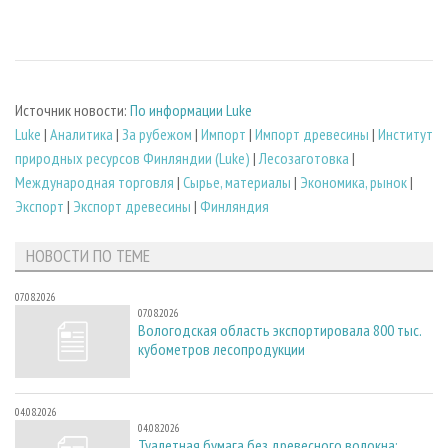
Источник новости:
По информации Luke
Luke
|
Аналитика
|
За рубежом
|
Импорт
|
Импорт древесины
|
Институт
природных ресурсов Финляндии (Luke)
|
Лесозаготовка
|
Международная торговля
|
Сырье, материалы
|
Экономика, рынок
|
Экспорт
|
Экспорт древесины
|
Финляндия
НОВОСТИ ПО ТЕМЕ
07.08.2026
07.08.2026
Вологодская область экспортировала 800 тыс.
кубометров лесопродукции
04.08.2026
04.08.2026
Туалетная бумага без древесного волокна: