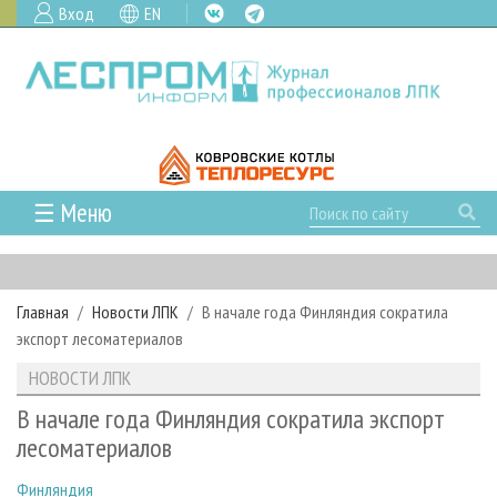
Вход
EN
☰ Меню
ГЛАВНАЯ
РУБРИКИ И ТЕМЫ
Главная
Новости ЛПК
В начале года Финляндия сократила
РУБРИКИ ЖУРНАЛА
НОВОСТИ
экспорт лесоматериалов
ЛЕСНОЕ ХОЗЯЙСТВО
КАЛЕНДАРЬ СОБЫТИЙ
ПРОЕКТЫ ЛПИ
НОВОСТИ ЛПК
ЛЕСОЗАГОТОВКА
НОВОСТИ ЛПК
АНАЛИТИКА
АРХИВ
В начале года Финляндия сократила экспорт
ЛЕСОПИЛЕНИЕ
НОВОСТИ ЖУРНАЛА
ПРЕДПРИЯТИЯ ЛПК
АРХИВ ЖУРНАЛОВ
лесоматериалов
О ЖУРНАЛЕ
ДЕРЕВООБРАБОТКА
НОВОСТИ КОМПАНИЙ
ЛЕСНЫЕ РЕГИОНЫ РОССИИ
СТАТЬИ
ПОДПИСКА
РЕКЛАМОДАТЕЛЯМ
Финляндия