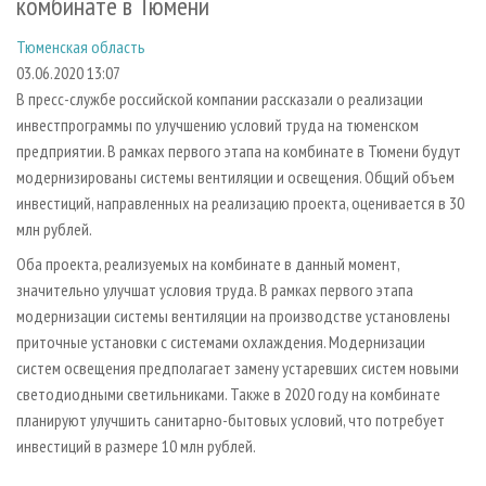
комбинате в Тюмени
СУШКА ДРЕВЕСИНЫ
ПЕРСОНЫ
КОНТАКТЫ
РЕКЛАМА
Тюменская область
ПРОИЗВОДСТВО ДРЕВЕСНЫХ ПЛИТ
МОБИЛЬНЫЕ ВЫСТАВКИ
РЕКЛАМА НА САЙТЕ
03.06.2020 13:07
ДЕРЕВЯННОЕ ДОМОСТРОЕНИЕ
ОФИЦИАЛЬНЫЕ ДЕЛЕГАЦИИ
В пресс-службе российской компании рассказали о реализации
ПРОИЗВОДСТВО МЕБЕЛИ
ПРИОРИТЕТНЫЕ ИНВЕСТПРОЕКТЫ
инвестпрограммы по улучшению условий труда на тюменском
предприятии. В рамках первого этапа на комбинате в Тюмени будут
БИОЭНЕРГЕТИКА
RUSSIAN FORESTRY REVIEW
модернизированы системы вентиляции и освещения. Общий объем
ЦБП
ГАЗЕТА ЛЕСПРОМФОРУМ
инвестиций, направленных на реализацию проекта, оценивается в 30
млн рублей.
ИНСТРУМЕНТ И МАТЕРИАЛЫ
БИБЛИОТЕКА СПЕЦИАЛИСТА
Оба проекта, реализуемых на комбинате в данный момент,
значительно улучшат условия труда. В рамках первого этапа
модернизации системы вентиляции на производстве установлены
приточные установки с системами охлаждения. Модернизации
систем освещения предполагает замену устаревших систем новыми
светодиодными светильниками. Также в 2020 году на комбинате
планируют улучшить санитарно-бытовых условий, что потребует
инвестиций в размере 10 млн рублей.