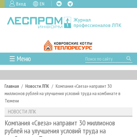
Вход
EN
☰ Меню
ГЛАВНАЯ
РУБРИКИ И ТЕМЫ
Главная
Новости ЛПК
Компания «Свеза» направит 30
РУБРИКИ ЖУРНАЛА
НОВОСТИ
миллионов рублей на улучшения условий труда на комбинате в
ЛЕСНОЕ ХОЗЯЙСТВО
КАЛЕНДАРЬ СОБЫТИЙ
Тюмени
ПРОЕКТЫ ЛПИ
ЛЕСОЗАГОТОВКА
НОВОСТИ ЛПК
АНАЛИТИКА
НОВОСТИ ЛПК
АРХИВ
ЛЕСОПИЛЕНИЕ
НОВОСТИ ЖУРНАЛА
ПРЕДПРИЯТИЯ ЛПК
АРХИВ ЖУРНАЛОВ
Компания «Свеза» направит 30 миллионов
О ЖУРНАЛЕ
рублей на улучшения условий труда на
ДЕРЕВООБРАБОТКА
НОВОСТИ КОМПАНИЙ
ЛЕСНЫЕ РЕГИОНЫ РОССИИ
СТАТЬИ
ПОДПИСКА
РЕКЛАМОДАТЕЛЯМ