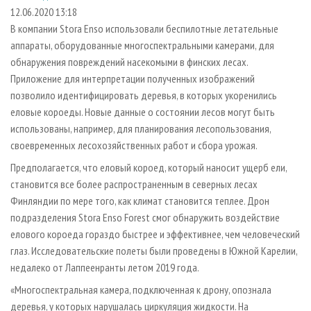
СУШКА ДРЕВЕСИНЫ
ПЕРСОНЫ
КОНТАКТЫ
РЕКЛАМА
12.06.2020 13:18
В компании Stora Enso использовали беспилотные летательные
ПРОИЗВОДСТВО ДРЕВЕСНЫХ ПЛИТ
МОБИЛЬНЫЕ ВЫСТАВКИ
РЕКЛАМА НА САЙТЕ
аппараты, оборудованные многоспектральными камерами, для
ДЕРЕВЯННОЕ ДОМОСТРОЕНИЕ
ОФИЦИАЛЬНЫЕ ДЕЛЕГАЦИИ
обнаружения повреждений насекомыми в финских лесах.
ПРОИЗВОДСТВО МЕБЕЛИ
Приложение для интерпретации полученных изображений
ПРИОРИТЕТНЫЕ ИНВЕСТПРОЕКТЫ
позволило идентифицировать деревья, в которых укоренились
БИОЭНЕРГЕТИКА
RUSSIAN FORESTRY REVIEW
еловые короеды. Новые данные о состоянии лесов могут быть
ЦБП
ГАЗЕТА ЛЕСПРОМФОРУМ
использованы, например, для планирования лесопользования,
своевременных лесохозяйственных работ и сбора урожая.
ИНСТРУМЕНТ И МАТЕРИАЛЫ
БИБЛИОТЕКА СПЕЦИАЛИСТА
Предполагается, что еловый короед, который наносит ущерб ели,
становится все более распространенным в северных лесах
Финляндии по мере того, как климат становится теплее. Дрон
подразделения Stora Enso Forest смог обнаружить воздействие
елового короеда гораздо быстрее и эффективнее, чем человеческий
глаз. Исследовательские полеты были проведены в Южной Карелии,
недалеко от Лаппеенранты летом 2019 года.
«Многоспектральная камера, подключенная к дрону, опознала
деревья, у которых нарушалась циркуляция жидкости. На