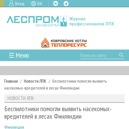
Вход
EN
☰ Меню
ГЛАВНАЯ
РУБРИКИ И ТЕМЫ
Главная
Новости ЛПК
Беспилотники помогли выявить
РУБРИКИ ЖУРНАЛА
НОВОСТИ
насекомых-вредителей в лесах Финляндии
ЛЕСНОЕ ХОЗЯЙСТВО
КАЛЕНДАРЬ СОБЫТИЙ
ПРОЕКТЫ ЛПИ
НОВОСТИ ЛПК
ЛЕСОЗАГОТОВКА
НОВОСТИ ЛПК
АНАЛИТИКА
АРХИВ
Беспилотники помогли выявить насекомых-
ЛЕСОПИЛЕНИЕ
НОВОСТИ ЖУРНАЛА
ПРЕДПРИЯТИЯ ЛПК
АРХИВ ЖУРНАЛОВ
вредителей в лесах Финляндии
О ЖУРНАЛЕ
ДЕРЕВООБРАБОТКА
НОВОСТИ КОМПАНИЙ
ЛЕСНЫЕ РЕГИОНЫ РОССИИ
СТАТЬИ
ПОДПИСКА
РЕКЛАМОДАТЕЛЯМ
Финляндия