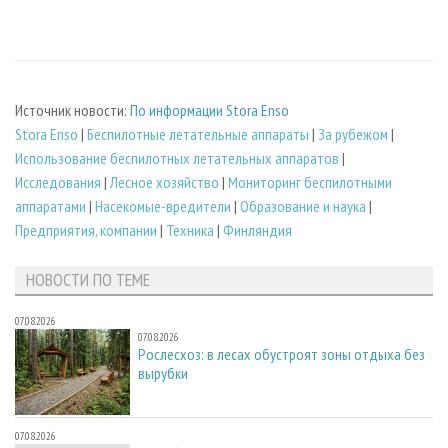
Источник новости:
По информации Stora Enso
Stora Enso
|
Беспилотные летательные аппараты
|
За рубежом
|
Использование беспилотных летательных аппаратов
|
Исследования
|
Лесное хозяйство
|
Мониторинг беспилотными
аппаратами
|
Насекомые-вредители
|
Образование и наука
|
Предприятия, компании
|
Техника
|
Финляндия
НОВОСТИ ПО ТЕМЕ
07.08.2026
07.08.2026
Рослесхоз: в лесах обустроят зоны отдыха без
вырубки
07.08.2026