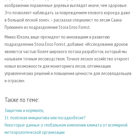
изображении пораженные деревья выглядят иначе, чем здоровые.
Это позволяет наблюдать за повреждением елового короеда даже
в большой лесной зоне», – рассказал специалист по лесам Саана
Пулккинен из подразделения Stora Enso Forest.
Микко Юхола, вице-президент по инновациям и развитию
подразделения Stora Enso Forest, добавил: «Исследования дронов
являются частью более широкого потока разработок, который мы
называем точным лесоводством. Точное лесное хозяйство откроет
новые возможности для мониторинга лесов, оптимизации
управленческих решений и повышения ценности для лесовладельцев
и отрасли».
Также по теме:
Защитник и кормилец
1t: полезная инициатива или посадкобесие?
Некоторые данные о глобальном изменении климата от всемирной
метеорологической организации