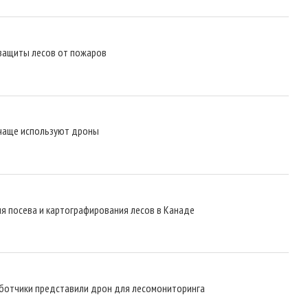
защиты лесов от пожаров
 чаще используют дроны
ля посева и картографирования лесов в Канаде
аботчики представили дрон для лесомониторинга