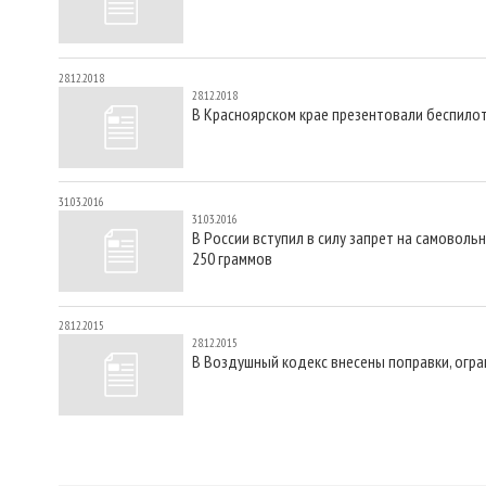
28.12.2018
28.12.2018
В Красноярском крае презентовали беспило
31.03.2016
31.03.2016
В России вступил в силу запрет на самовол
250 граммов
28.12.2015
28.12.2015
В Воздушный кодекс внесены поправки, огр