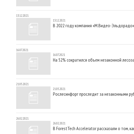
13.12.2021
13.12.2021
В 2022 году компания «М.Видео-Эльдорадо
16.07.2021
16.07.2021
На 52% сократился объем незаконной лесоза
21.05.2021
21.05.2021
Рослесинфорг проследит за незаконными ру
26.02.2021
26.02.2021
В ForestTech Accelerator рассказали о том, 