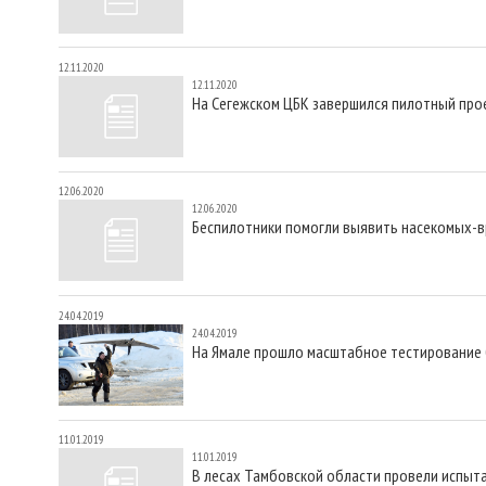
12.11.2020
12.11.2020
На Сегежском ЦБК завершился пилотный про
12.06.2020
12.06.2020
Беспилотники помогли выявить насекомых-
24.04.2019
24.04.2019
На Ямале прошло масштабное тестирование
11.01.2019
11.01.2019
В лесах Тамбовской области провели испыт