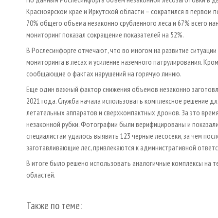
Красноярском крае и Иркутской области – сократился в первом п
70% общего объема незаконно срубленного леса и 67% всего на
мониторинг показал сокращение показателей на 52%.
В Рослесинфорге отмечают, что во многом на развитие ситуаци
мониторинга в лесах и усиление наземного патрулирования. Кром
сообщающие о фактах нарушений на горячую линию.
Еще один важный фактор снижения объемов незаконно заготовл
2021 года. Служба начала использовать комплексное решение д
летательных аппаратов и сверхкомпактных дронов. За это время
незаконной рубки. Фотографии были верифицированы и показали,
специалистам удалось выявить 123 черные лесосеки, за чем пос
заготавливающие лес, привлекаются к административной ответс
В итоге было решено использовать аналогичные комплексы на т
областей.
Также по теме: