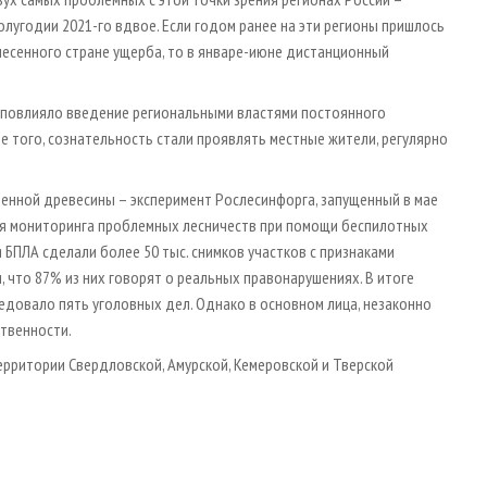
олугодии 2021-го вдвое. Если годом ранее на эти регионы пришлось
несенного стране ущерба, то в январе-июне дистанционный
и повлияло введение региональными властями постоянного
е того, сознательность стали проявлять местные жители, регулярно
енной древесины – эксперимент Рослесинфорга, запущенный в мае
ля мониторинга проблемных лесничеств при помощи беспилотных
 БПЛА сделали более 50 тыс. снимков участков с признаками
 что 87% из них говорят о реальных правонарушениях. В итоге
ледовало пять уголовных дел. Однако в основном лица, незаконно
твенности.
ерритории Свердловской, Амурской, Кемеровской и Тверской