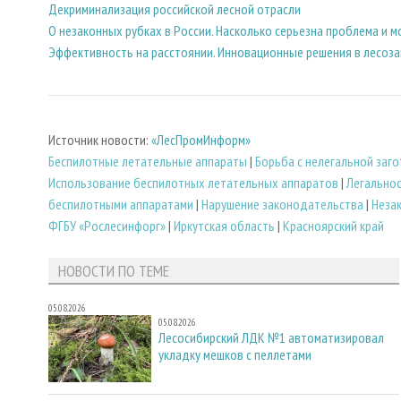
Декриминализация российской лесной отрасли
О незаконных рубках в России. Насколько серьезна проблема и мо
Эффективность на расстоянии. Инновационные решения в лесоз
Источник новости:
«ЛесПромИнформ»
Беспилотные летательные аппараты
|
Борьба с нелегальной заг
Использование беспилотных летательных аппаратов
|
Легально
беспилотными аппаратами
|
Нарушение законодательства
|
Неза
ФГБУ «Рослесинфорг»
|
Иркутская область
|
Красноярский край
НОВОСТИ ПО ТЕМЕ
05.08.2026
05.08.2026
Лесосибирский ЛДК №1 автоматизировал
укладку мешков с пеллетами