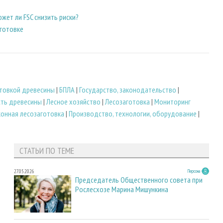
жет ли FSC снизить риски?
аготовке
отовкой древесины
|
БПЛА
|
Государство, законодательство
|
сть древесины
|
Лесное хозяйство
|
Лесозаготовка
|
Мониторинг
конная лесозаготовка
|
Производство, технологии, оборудование
|
СТАТЬИ ПО ТЕМЕ
27.05.2026
Персона
Председатель Общественного совета при
Рослесхозе Марина Мишункина