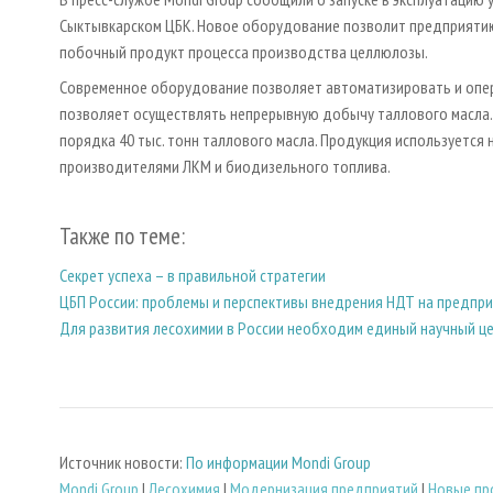
Сыктывкарском ЦБК. Новое оборудование позволит предприятию
побочный продукт процесса производства целлюлозы.
Современное оборудование позволяет автоматизировать и опер
позволяет осуществлять непрерывную добычу таллового масла.
порядка 40 тыс. тонн таллового масла. Продукция используетс
производителями ЛКМ и биодизельного топлива.
Также по теме:
Секрет успеха – в правильной стратегии
ЦБП России: проблемы и перспективы внедрения НДТ на предпр
Для развития лесохимии в России необходим единый научный ц
Источник новости:
По информации Mondi Group
Mondi Group
|
Лесохимия
|
Модернизация предприятий
|
Новые пр