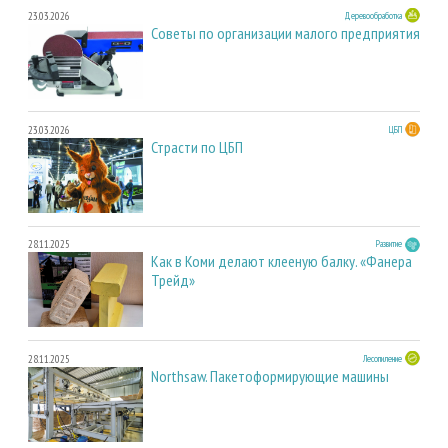
23.03.2026
Деревообработка
Советы по организации малого предприятия
23.03.2026
ЦБП
Страсти по ЦБП
28.11.2025
Развитие
Как в Коми делают клееную балку. «Фанера
Трейд»
28.11.2025
Лесопиление
Northsaw. Пакетоформирующие машины