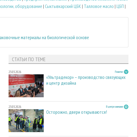
нологии, оборудование
|
Сыктывкарский ЦБК
|
Талловое масло
|
ЦБП
|
паковочные материалы на биологической основе
СТАТЬИ ПО ТЕМЕ
23.03.2026
Развитие
«Ультрадекор» – производство связующих
и центр дизайна
23.03.2026
В центре внимания
Осторожно, двери открываются!