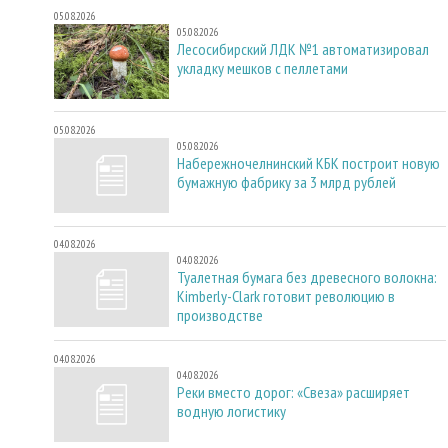
05.08.2026
05.08.2026
Лесосибирский ЛДК №1 автоматизировал
укладку мешков с пеллетами
05.08.2026
05.08.2026
Набережночелнинский КБК построит новую
бумажную фабрику за 3 млрд рублей
04.08.2026
04.08.2026
Туалетная бумага без древесного волокна:
Kimberly-Clark готовит революцию в
производстве
04.08.2026
04.08.2026
Реки вместо дорог: «Свеза» расширяет
водную логистику