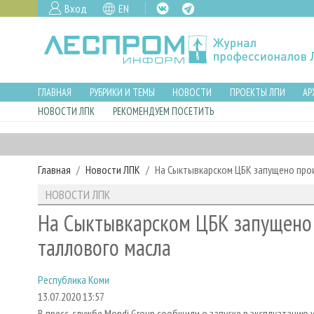
Вход
EN
ГЛАВНАЯ
РУБРИКИ И ТЕМЫ
НОВОСТИ
ПРОЕКТЫ ЛПИ
АР
НОВОСТИ ЛПК
РЕКОМЕНДУЕМ ПОСЕТИТЬ
Главная
Новости ЛПК
На Сыктывкарском ЦБК запущено про
НОВОСТИ ЛПК
На Сыктывкарском ЦБК запущено
таллового масла
Республика Коми
13.07.2020 13:57
В пресс-службе Mondi Group сообщили о запуске в эксплуатацию