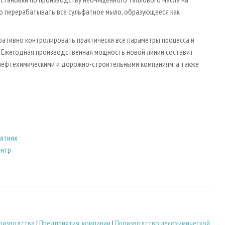
 перерабатывать все сульфатное мыло, образующееся как
ативно контролировать практически все параметры процесса и
 Ежегодная производственная мощность новой линии составит
я нефтехимическими и дорожно-строительными компаниям, а также
иятиях
ентр
оизводства
|
Предприятия, компании
|
Производство лесохимической