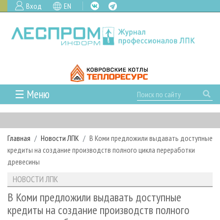
Вход
EN
☰ Меню
ГЛАВНАЯ
РУБРИКИ И ТЕМЫ
Главная
Новости ЛПК
В Коми предложили выдавать доступные
РУБРИКИ ЖУРНАЛА
НОВОСТИ
кредиты на создание производств полного цикла переработки
ЛЕСНОЕ ХОЗЯЙСТВО
КАЛЕНДАРЬ СОБЫТИЙ
древесины
ПРОЕКТЫ ЛПИ
ЛЕСОЗАГОТОВКА
НОВОСТИ ЛПК
АНАЛИТИКА
НОВОСТИ ЛПК
АРХИВ
ЛЕСОПИЛЕНИЕ
НОВОСТИ ЖУРНАЛА
ПРЕДПРИЯТИЯ ЛПК
АРХИВ ЖУРНАЛОВ
В Коми предложили выдавать доступные
О ЖУРНАЛЕ
кредиты на создание производств полного
ДЕРЕВООБРАБОТКА
НОВОСТИ КОМПАНИЙ
ЛЕСНЫЕ РЕГИОНЫ РОССИИ
СТАТЬИ
ПОДПИСКА
РЕКЛАМОДАТЕЛЯМ