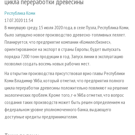
цикла переработки древесины
СУШКА ДРЕВЕСИНЫ
ПЕРСОНЫ
КОНТАКТЫ
РЕКЛАМА
Республика Коми
ПРОИЗВОДСТВО ДРЕВЕСНЫХ ПЛИТ
МОБИЛЬНЫЕ ВЫСТАВКИ
РЕКЛАМА НА САЙТЕ
17.07.2020 11:54
ДЕРЕВЯННОЕ ДОМОСТРОЕНИЕ
ОФИЦИАЛЬНЫЕ ДЕЛЕГАЦИИ
В минувшую среду, 15 июля 2020 года, в селе Пузла, Республика Коми,
ПРОИЗВОДСТВО МЕБЕЛИ
ПРИОРИТЕТНЫЕ ИНВЕСТПРОЕКТЫ
было запущено новое производство древесно-топливных пеллет.
Планируется, что предприятие компании «Комилесбизнес»,
БИОЭНЕРГЕТИКА
RUSSIAN FORESTRY REVIEW
ориентированное на экспорт в страны Европы, будет выпускать
ЦБП
ГАЗЕТА ЛЕСПРОМФОРУМ
порядка 7200 тонн продукции в год. Запуск линии в эксплуатацию
позволил создать восемь новых рабочих мест.
ИНСТРУМЕНТ И МАТЕРИАЛЫ
БИБЛИОТЕКА СПЕЦИАЛИСТА
На открытии производства присутствовал врио главы Республики
Коми Владимир Уйба, который отметил, что предприятия полного
цикла переработки древесины положительно повлияют на решение
экологических проблем. Кроме того, г-н Уйба отметил, что вопрос
создания таких производств может быть решен определением на
федеральном уровне уполномоченного банка, выдающего
доступные кредиты предпринимателям.