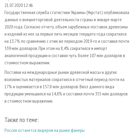
СУШКА ДРЕВЕСИНЫ
ПЕРСОНЫ
КОНТАКТЫ
РЕКЛАМА
21.07.2020 12:46
Государственная служба статистики Украины (Укрстат) опубликовала
ПРОИЗВОДСТВО ДРЕВЕСНЫХ ПЛИТ
МОБИЛЬНЫЕ ВЫСТАВКИ
РЕКЛАМА НА САЙТЕ
данные о внешнеторговой деятельности страны в январе-марте
ДЕРЕВЯННОЕ ДОМОСТРОЕНИЕ
ОФИЦИАЛЬНЫЕ ДЕЛЕГАЦИИ
2020 года. Согласно отчету, объем зарубежных поставок древесины
ПРОИЗВОДСТВО МЕБЕЛИ
и изделий из нее за первые пять месяцев текущего года сократился
ПРИОРИТЕТНЫЕ ИНВЕСТПРОЕКТЫ
на 13,7% по сравнению с этим же периодом 2019-го и составил почти
БИОЭНЕРГЕТИКА
RUSSIAN FORESTRY REVIEW
539 млн долларов. При этом на 8,4% сократился и импорт
ЦБП
ГАЗЕТА ЛЕСПРОМФОРУМ
аналогичной продукции и составил чуть более 107 млн долларов в
стоимостном выражении.
ИНСТРУМЕНТ И МАТЕРИАЛЫ
БИБЛИОТЕКА СПЕЦИАЛИСТА
Поставки на международные рынки древесной массы и других
волокнистых материалов сократился в отчетный период почти на
17% и оценивается в 157,8 млн долларов. Ввоз данного вида
продукции уменьшился на 14,8% и составил почти 355 млн долларов
в стоимостном выражении.
Также по теме:
Россия останется лидером на рынке фанеры