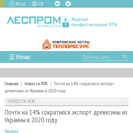
Вход
EN
☰ Меню
ГЛАВНАЯ
РУБРИКИ И ТЕМЫ
Главная
Новости ЛПК
Почти на 14% сократился экспорт
РУБРИКИ ЖУРНАЛА
НОВОСТИ
древесины из Украины в 2020 году
ЛЕСНОЕ ХОЗЯЙСТВО
КАЛЕНДАРЬ СОБЫТИЙ
ПРОЕКТЫ ЛПИ
НОВОСТИ ЛПК
ЛЕСОЗАГОТОВКА
НОВОСТИ ЛПК
АНАЛИТИКА
АРХИВ
Почти на 14% сократился экспорт древесины из
ЛЕСОПИЛЕНИЕ
НОВОСТИ ЖУРНАЛА
ПРЕДПРИЯТИЯ ЛПК
АРХИВ ЖУРНАЛОВ
Украины в 2020 году
О ЖУРНАЛЕ
ДЕРЕВООБРАБОТКА
НОВОСТИ КОМПАНИЙ
ЛЕСНЫЕ РЕГИОНЫ РОССИИ
СТАТЬИ
ПОДПИСКА
РЕКЛАМОДАТЕЛЯМ
Украина