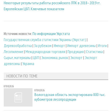
Некоторые результаты работы российского ЛПК в 2018–2019 гг.
Европейская ЦБП. Ключевые показатели
Источник новости:
По информации Укрстата
Государственная служба статистики Украины (Укрстат)
|
Деревообработка
|
За рубежом
|
Импорт
|
Импорт древесины
|
Итоги
|
Лесопиление
|
Международная торговля
|
Продукция
|
Статистика
|
Сырье, материалы
|
ЦБП
|
Экономика, рынок
|
Экспорт
|
Экспорт
древесины
|
Украина
НОВОСТИ ПО ТЕМЕ
07.08.2026
07.08.2026
Вологодская область экспортировала 800 тыс.
кубометров лесопродукции