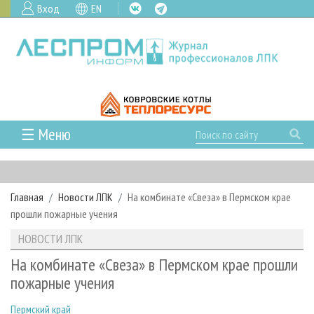
Вход
EN
☰ Меню
ГЛАВНАЯ
РУБРИКИ И ТЕМЫ
Главная
Новости ЛПК
На комбинате «Свеза» в Пермском крае
РУБРИКИ ЖУРНАЛА
НОВОСТИ
прошли пожарные учения
ЛЕСНОЕ ХОЗЯЙСТВО
КАЛЕНДАРЬ СОБЫТИЙ
ПРОЕКТЫ ЛПИ
НОВОСТИ ЛПК
ЛЕСОЗАГОТОВКА
НОВОСТИ ЛПК
АНАЛИТИКА
АРХИВ
На комбинате «Свеза» в Пермском крае прошли
ЛЕСОПИЛЕНИЕ
НОВОСТИ ЖУРНАЛА
ПРЕДПРИЯТИЯ ЛПК
АРХИВ ЖУРНАЛОВ
пожарные учения
О ЖУРНАЛЕ
ДЕРЕВООБРАБОТКА
НОВОСТИ КОМПАНИЙ
ЛЕСНЫЕ РЕГИОНЫ РОССИИ
СТАТЬИ
ПОДПИСКА
РЕКЛАМОДАТЕЛЯМ
Пермский край