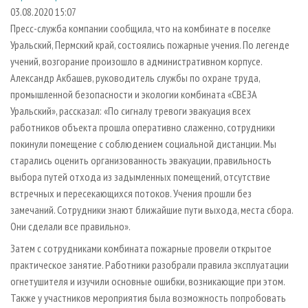
СУШКА ДРЕВЕСИНЫ
ПЕРСОНЫ
КОНТАКТЫ
РЕКЛАМА
03.08.2020 15:07
Пресс-служба компании сообщила, что на комбинате в поселке
ПРОИЗВОДСТВО ДРЕВЕСНЫХ ПЛИТ
МОБИЛЬНЫЕ ВЫСТАВКИ
РЕКЛАМА НА САЙТЕ
Уральский, Пермский край, состоялись пожарные учения. По легенде
ДЕРЕВЯННОЕ ДОМОСТРОЕНИЕ
ОФИЦИАЛЬНЫЕ ДЕЛЕГАЦИИ
учений, возгорание произошло в административном корпусе.
ПРОИЗВОДСТВО МЕБЕЛИ
Александр Акбашев, руководитель службы по охране труда,
ПРИОРИТЕТНЫЕ ИНВЕСТПРОЕКТЫ
промышленной безопасности и экологии комбината «СВЕЗА
БИОЭНЕРГЕТИКА
RUSSIAN FORESTRY REVIEW
Уральский», рассказал: «По сигналу тревоги эвакуация всех
ЦБП
ГАЗЕТА ЛЕСПРОМФОРУМ
работников объекта прошла оперативно слаженно, сотрудники
покинули помещение с соблюдением социальной дистанции. Мы
ИНСТРУМЕНТ И МАТЕРИАЛЫ
БИБЛИОТЕКА СПЕЦИАЛИСТА
старались оценить организованность эвакуации, правильность
выбора путей отхода из задымленных помещений, отсутствие
встречных и пересекающихся потоков. Учения прошли без
замечаний. Сотрудники знают ближайшие пути выхода, места сбора.
Они сделали все правильно».
Затем с сотрудниками комбината пожарные провели открытое
практическое занятие. Работники разобрали правила эксплуатации
огнетушителя и изучили основные ошибки, возникающие при этом.
Также у участников мероприятия была возможность попробовать