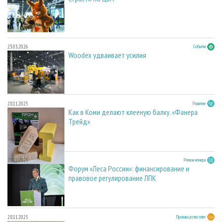
23.03.2026
События
Woodex удваивает усилия
28.11.2025
Развитие
Как в Коми делают клееную балку. «Фанера
Трейд»
28.11.2025
Регион номера
Форум «Леса России»: финансирование и
правовое регулирование ЛПК
28.11.2025
Производство плит