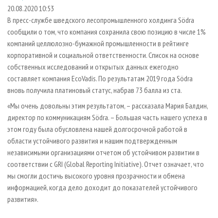
СУШКА ДРЕВЕСИНЫ
ПЕРСОНЫ
КОНТАКТЫ
РЕКЛАМА
20.08.2020 10:53
В пресс-службе шведского лесопромышленного холдинга Södra
ПРОИЗВОДСТВО ДРЕВЕСНЫХ ПЛИТ
МОБИЛЬНЫЕ ВЫСТАВКИ
РЕКЛАМА НА САЙТЕ
сообщили о том, что компания сохранила свою позицию в числе 1%
ДЕРЕВЯННОЕ ДОМОСТРОЕНИЕ
ОФИЦИАЛЬНЫЕ ДЕЛЕГАЦИИ
компаний целлюлозно-бумажной промышленности в рейтинге
ПРОИЗВОДСТВО МЕБЕЛИ
корпоративной и социальной ответственности. Список на основе
ПРИОРИТЕТНЫЕ ИНВЕСТПРОЕКТЫ
собственных исследований и открытых данных ежегодно
БИОЭНЕРГЕТИКА
RUSSIAN FORESTRY REVIEW
составляет компания EcoVadis. По результатам 2019 года Södra
ЦБП
ГАЗЕТА ЛЕСПРОМФОРУМ
вновь получила платиновый статус, набрав 73 балла из ста.
ИНСТРУМЕНТ И МАТЕРИАЛЫ
БИБЛИОТЕКА СПЕЦИАЛИСТА
«Мы очень довольны этим результатом, – рассказала Мария Балдин,
директор по коммуникациям Södra. – Большая часть нашего успеха в
этом году была обусловлена нашей долгосрочной работой в
области устойчивого развития и нашим подтвержденным
независимыми организациями отчетом об устойчивом развитии в
соответствии с GRI (Global Reporting Initiative). Отчет означает, что
мы смогли достичь высокого уровня прозрачности и обмена
информацией, когда дело доходит до показателей устойчивого
развития».