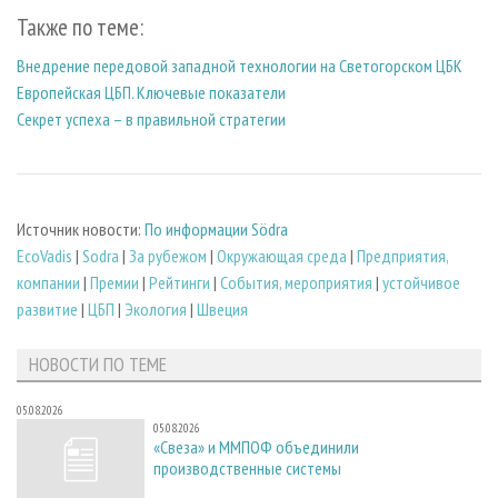
Также по теме:
Внедрение передовой западной технологии на Светогорском ЦБК
Европейская ЦБП. Ключевые показатели
Секрет успеха – в правильной стратегии
Источник новости:
По информации Södra
EcoVadis
|
Sodra
|
За рубежом
|
Окружающая среда
|
Предприятия,
компании
|
Премии
|
Рейтинги
|
События, мероприятия
|
устойчивое
развитие
|
ЦБП
|
Экология
|
Швеция
НОВОСТИ ПО ТЕМЕ
05.08.2026
05.08.2026
«Свеза» и ММПОФ объединили
производственные системы