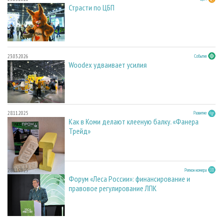
Страсти по ЦБП
23.03.2026
События
Woodex удваивает усилия
28.11.2025
Развитие
Как в Коми делают клееную балку. «Фанера
Трейд»
28.11.2025
Регион номера
Форум «Леса России»: финансирование и
правовое регулирование ЛПК