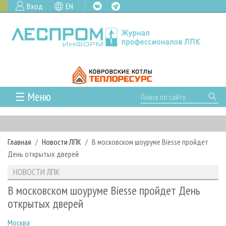
Вход
EN
☰ Меню
ГЛАВНАЯ
РУБРИКИ И ТЕМЫ
Главная
Новости ЛПК
В московском шоуруме Biesse пройдет
РУБРИКИ ЖУРНАЛА
НОВОСТИ
День открытых дверей
ЛЕСНОЕ ХОЗЯЙСТВО
КАЛЕНДАРЬ СОБЫТИЙ
ПРОЕКТЫ ЛПИ
НОВОСТИ ЛПК
ЛЕСОЗАГОТОВКА
НОВОСТИ ЛПК
АНАЛИТИКА
АРХИВ
В московском шоуруме Biesse пройдет День
ЛЕСОПИЛЕНИЕ
НОВОСТИ ЖУРНАЛА
ПРЕДПРИЯТИЯ ЛПК
АРХИВ ЖУРНАЛОВ
открытых дверей
О ЖУРНАЛЕ
ДЕРЕВООБРАБОТКА
НОВОСТИ КОМПАНИЙ
ЛЕСНЫЕ РЕГИОНЫ РОССИИ
СТАТЬИ
ПОДПИСКА
РЕКЛАМОДАТЕЛЯМ
Москва