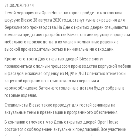
СУШКА ДРЕВЕСИНЫ
ПЕРСОНЫ
КОНТАКТЫ
РЕКЛАМА
21.08.2020 10:44
Темой мероприятия Open House, которое пройдет в московском
ПРОИЗВОДСТВО ДРЕВЕСНЫХ ПЛИТ
МОБИЛЬНЫЕ ВЫСТАВКИ
РЕКЛАМА НА САЙТЕ
шоуруме Biesse 28 августа 2020 года, станут «умные» решения для
ДЕРЕВЯННОЕ ДОМОСТРОЕНИЕ
ОФИЦИАЛЬНЫЕ ДЕЛЕГАЦИИ
бережливого производства. На Дне открытых дверей специалисты
ПРОИЗВОДСТВО МЕБЕЛИ
компании представят разработки Biesse, оптимизирующие процессы
ПРИОРИТЕТНЫЕ ИНВЕСТПРОЕКТЫ
мебельного производства, в их числе и компактные решения с
БИОЭНЕРГЕТИКА
RUSSIAN FORESTRY REVIEW
высокой производительностью и минимальными отходами.
ЦБП
ГАЗЕТА ЛЕСПРОМФОРУМ
Кроме того, гости Дня открытых дверей Biesse смогут
ИНСТРУМЕНТ И МАТЕРИАЛЫ
БИБЛИОТЕКА СПЕЦИАЛИСТА
познакомиться с полным процессом производства корпусной мебели
и фасадов, исключая отделку, из МДФ и ДСП с печатью этикеток и
загрузкой программ по штрих-кодам на сверлении и
кромкооблицовке. Затем изготовленные детали будут собраны в
готовые изделия.
Специалисты Biesse также проведут для гостей семинары на
актуальные темы и презентации и программного обеспечения.
В компании отмечают, что День открытых дверей Open House
состоится с соблюдением актуальных предписаний. Все участники