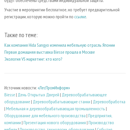
будут обеспечены средствами индивидуальной защиты.
Участие в мероприятии бесплатное, но требует предварительной
регистрации, которую можно пройти по
ссылке
.
Также по теме:
Как компания Hida Sangyo изменила мебельную отрасль Японии
Первая домашняя выставка Biesse прошла в Москве
Экология VS маркетинг: кто кого?
Источник новости:
«ЛесПромИнформ»
Biesse
|
День Открытых Дверей
|
Деревообрабатывающее
оборудование
|
Деревообрабатывающие станки
|
Деревообработка
|
Мебельная и деревообрабатывающая промышленность
|
Оборудование для мебельного производства
|
Предприятия,
компании
|
Презентация нового оборудования
|
Производство
мебели
|
Производство, технологии, оборудование
|
События,