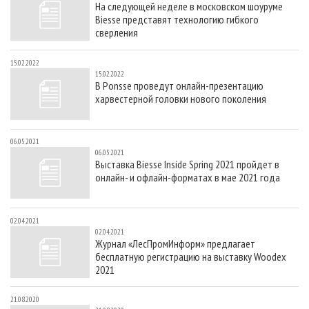
На следующей неделе в московском шоуруме
СУШКА ДРЕВЕСИНЫ
ПЕРСОНЫ
КОНТАКТЫ
РЕКЛАМА
Biesse представят технологию гибкого
ПРОИЗВОДСТВО ДРЕВЕСНЫХ ПЛИТ
МОБИЛЬНЫЕ ВЫСТАВКИ
сверления
РЕКЛАМА НА САЙТЕ
ДЕРЕВЯННОЕ ДОМОСТРОЕНИЕ
ОФИЦИАЛЬНЫЕ ДЕЛЕГАЦИИ
15.02.2022
15.02.2022
ПРОИЗВОДСТВО МЕБЕЛИ
ПРИОРИТЕТНЫЕ ИНВЕСТПРОЕКТЫ
В Ponsse проведут онлайн-презентацию
харвестерной головки нового поколения
БИОЭНЕРГЕТИКА
RUSSIAN FORESTRY REVIEW
ЦБП
ГАЗЕТА ЛЕСПРОМФОРУМ
06.05.2021
ИНСТРУМЕНТ И МАТЕРИАЛЫ
БИБЛИОТЕКА СПЕЦИАЛИСТА
06.05.2021
Выставка Biesse Inside Spring 2021 пройдет в
онлайн- и офлайн-форматах в мае 2021 года
02.04.2021
02.04.2021
Журнал «ЛесПромИнформ» предлагает
бесплатную регистрацию на выставку Woodex
2021
21.08.2020