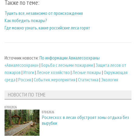
Также по теме:
Тушить все, независимо от происхождения
Как победить пожары?
Где можно узнать, какие российские леса горят
Источник новости:
По информации Авиалесоохраны
«Авиалесоохрана»
|
Борьба с лесными пожарами
|
Защита лесов от
пожаров
|
Итоги
|
Лесное хозяйство
|
Лесные пожары
|
Окружающая
среда
|
Россия
|
События, мероприятия
|
Статистика
|
Экология
НОВОСТИ ПО ТЕМЕ
07.08.2026
07.08.2026
Рослесхоз: в лесах обустроят зоны отдыха без
вырубки