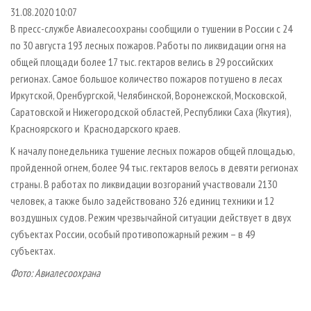
СУШКА ДРЕВЕСИНЫ
ПЕРСОНЫ
КОНТАКТЫ
РЕКЛАМА
31.08.2020 10:07
В пресс-службе Авиалесоохраны сообщили о тушении в России с 24
ПРОИЗВОДСТВО ДРЕВЕСНЫХ ПЛИТ
МОБИЛЬНЫЕ ВЫСТАВКИ
РЕКЛАМА НА САЙТЕ
по 30 августа 193 лесных пожаров. Работы по ликвидации огня на
ДЕРЕВЯННОЕ ДОМОСТРОЕНИЕ
ОФИЦИАЛЬНЫЕ ДЕЛЕГАЦИИ
общей площади более 17 тыс. гектаров велись в 29 российских
ПРОИЗВОДСТВО МЕБЕЛИ
регионах. Самое большое количество пожаров потушено в лесах
ПРИОРИТЕТНЫЕ ИНВЕСТПРОЕКТЫ
Иркутской, Оренбургской, Челябинской, Воронежской, Московской,
БИОЭНЕРГЕТИКА
RUSSIAN FORESTRY REVIEW
Саратовской и Нижегородской областей, Республики Саха (Якутия),
ЦБП
ГАЗЕТА ЛЕСПРОМФОРУМ
Красноярского и Краснодарского краев.
ИНСТРУМЕНТ И МАТЕРИАЛЫ
БИБЛИОТЕКА СПЕЦИАЛИСТА
К началу понедельника тушение лесных пожаров общей площадью,
пройденной огнем, более 94 тыс. гектаров велось в девяти регионах
страны. В работах по ликвидации возгораний участвовали 2130
человек, а также было задействовано 326 единиц техники и 12
воздушных судов. Режим чрезвычайной ситуации действует в двух
субъектах России, особый противопожарный режим – в 49
субъектах.
Фото: Авиалесоохрана