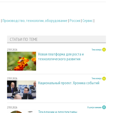
т
|
Производство, технологии, оборудование
|
Россия
|
Сервис
|
СТАТЬИ ПО ТЕМЕ
27.05.2026
Тема номера
Новая платформа для роста и
технологического развития
27.05.2026
Тема номера
Национальный проект. Хроника событий
27.05.2026
В центре внимания
Тенденции и перспективы