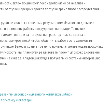
ивности, включающий комплекс мероприятий от анализа и
и отгрузки и средних сроков погрузки, грамотного распределения
грузки не является конечным результатом: «Мы пошли дальше и
сь и мотивация работы сотрудников на складе. Техники и
 дефектов, но и за погрузки на транспортные средства в
ло запланировано. А чтобы облегчить работу сотрудников, мы
ом числе фанеры, хранят товар по номенклатурным кодам, поскольку
у гибкость, мы планируем реализовать проект штрих-кодирования,
чки на складе. Кладовщик будет получать из системы информацию,
шины».
в развитии лесопромышленного комплекса Сибири
логистику и кластеры