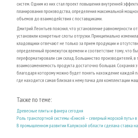
систем. Одним из них стал проект повышения внутренней эффект
планирования производства, определения максимальной мощност
объемов до взаимодействия с поставщиками.
Дмитрий Леонтьев пояснил, что установление равномерности от
установили конкретные слоты отгрузки. Принципиально изменила
кладовщики отвечают не только за прием продукции и отсутствие
определенный промежуток времени и соответствие тому, что бы
переформатировали сам склад. Большинство производителей, в т
взаимозаменяемость продукта достаточно большая. Сохраняя эт
благодаря которому можно будет понять нахождение каждой па
где находится самая близкая к нему пачка для комплектации ма
Также по теме:
Древесные плиты и фанера сегодня
Роль транспортной системы «Енисей – северный морской путь» 
В промышленном развитии Калужской области сделана ставка на 