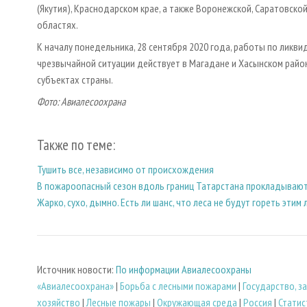
(Якутия), Краснодарском крае, а также Воронежской, Саратовско
областях.
К началу понедельника, 28 сентября 2020 года, работы по ликви
чрезвычайной ситуации действует в Магадане и Хасынском райо
субъектах страны.
Фото: Авиалесоохрана
Также по теме:
Тушить все, независимо от происхождения
В пожароопасный сезон вдоль границ Татарстана прокладывают
Жарко, сухо, дымно. Есть ли шанс, что леса не будут гореть этим
Источник новости:
По информации Авиалесоохраны
«Авиалесоохрана»
|
Борьба с лесными пожарами
|
Государство, 
хозяйство
|
Лесные пожары
|
Окружающая среда
|
Россия
|
Статис