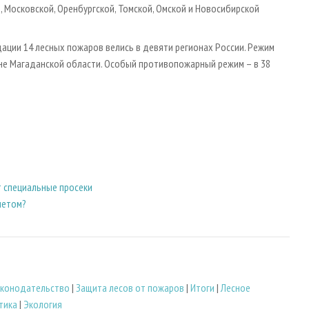
й, Московской, Оренбургской, Томской, Омской и Новосибирской
дации 14 лесных пожаров велись в девяти регионах России. Режим
не Магаданской области. Особый противопожарный режим – в 38
 специальные просеки
 летом?
законодательство
|
Защита лесов от пожаров
|
Итоги
|
Лесное
тика
|
Экология