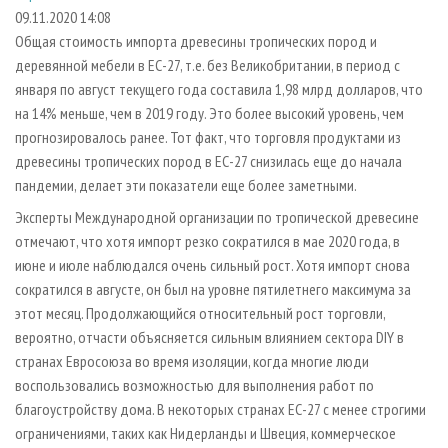
СУШКА ДРЕВЕСИНЫ
ПЕРСОНЫ
КОНТАКТЫ
РЕКЛАМА
09.11.2020 14:08
Общая стоимость импорта древесины тропических пород и
ПРОИЗВОДСТВО ДРЕВЕСНЫХ ПЛИТ
МОБИЛЬНЫЕ ВЫСТАВКИ
РЕКЛАМА НА САЙТЕ
деревянной мебели в ЕС-27, т.е. без Великобритании, в период с
ДЕРЕВЯННОЕ ДОМОСТРОЕНИЕ
ОФИЦИАЛЬНЫЕ ДЕЛЕГАЦИИ
января по август текущего года составила 1,98 млрд долларов, что
ПРОИЗВОДСТВО МЕБЕЛИ
на 14% меньше, чем в 2019 году. Это более высокий уровень, чем
ПРИОРИТЕТНЫЕ ИНВЕСТПРОЕКТЫ
прогнозировалось ранее. Тот факт, что торговля продуктами из
БИОЭНЕРГЕТИКА
RUSSIAN FORESTRY REVIEW
древесины тропических пород в ЕС-27 снизилась еще до начала
ЦБП
ГАЗЕТА ЛЕСПРОМФОРУМ
пандемии, делает эти показатели еще более заметными.
ИНСТРУМЕНТ И МАТЕРИАЛЫ
БИБЛИОТЕКА СПЕЦИАЛИСТА
Эксперты Международной организации по тропической древесине
отмечают, что хотя импорт резко сократился в мае 2020 года, в
июне и июле наблюдался очень сильный рост. Хотя импорт снова
сократился в августе, он был на уровне пятилетнего максимума за
этот месяц. Продолжающийся относительный рост торговли,
вероятно, отчасти объясняется сильным влиянием сектора DIY в
странах Евросоюза во время изоляции, когда многие люди
воспользовались возможностью для выполнения работ по
благоустройству дома. В некоторых странах ЕС-27 с менее строгими
ограничениями, таких как Нидерланды и Швеция, коммерческое