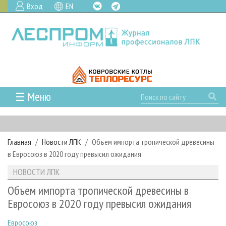
Вход
EN
☰ Меню
ГЛАВНАЯ
РУБРИКИ И ТЕМЫ
Главная
Новости ЛПК
Объем импорта тропической древесины
РУБРИКИ ЖУРНАЛА
НОВОСТИ
в Евросоюз в 2020 году превысил ожидания
ЛЕСНОЕ ХОЗЯЙСТВО
КАЛЕНДАРЬ СОБЫТИЙ
ПРОЕКТЫ ЛПИ
НОВОСТИ ЛПК
ЛЕСОЗАГОТОВКА
НОВОСТИ ЛПК
АНАЛИТИКА
АРХИВ
Объем импорта тропической древесины в
ЛЕСОПИЛЕНИЕ
НОВОСТИ ЖУРНАЛА
ПРЕДПРИЯТИЯ ЛПК
АРХИВ ЖУРНАЛОВ
Евросоюз в 2020 году превысил ожидания
О ЖУРНАЛЕ
ДЕРЕВООБРАБОТКА
НОВОСТИ КОМПАНИЙ
ЛЕСНЫЕ РЕГИОНЫ РОССИИ
СТАТЬИ
ПОДПИСКА
РЕКЛАМОДАТЕЛЯМ
Евросоюз