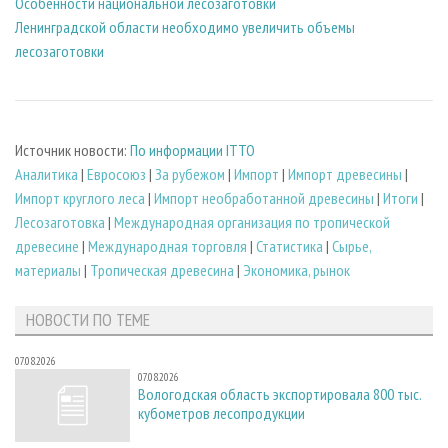
Особенности национальной лесозаготовки
Ленинградской области необходимо увеличить объемы
лесозаготовки
Источник новости:
По информации ITTO
Аналитика
|
Евросоюз
|
За рубежом
|
Импорт
|
Импорт древесины
|
Импорт круглого леса
|
Импорт необработанной древесины
|
Итоги
|
Лесозаготовка
|
Международная организация по тропической
древесине
|
Международная торговля
|
Статистика
|
Сырье,
материалы
|
Тропическая древесина
|
Экономика, рынок
НОВОСТИ ПО ТЕМЕ
07.08.2026
07.08.2026
Вологодская область экспортировала 800 тыс.
кубометров лесопродукции