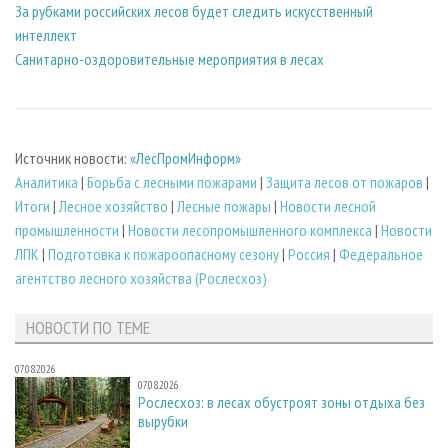
За рубками российских лесов будет следить искусственный
интеллект
Санитарно-оздоровительные мероприятия в лесах
Источник новости:
«ЛесПромИнформ»
Аналитика
|
Борьба с лесными пожарами
|
Защита лесов от пожаров
|
Итоги
|
Лесное хозяйство
|
Лесные пожары
|
Новости лесной
промышленности
|
Новости лесопромышленного комплекса
|
Новости
ЛПК
|
Подготовка к пожароопасному сезону
|
Россия
|
Федеральное
агентство лесного хозяйства (Рослесхоз)
НОВОСТИ ПО ТЕМЕ
07.08.2026
07.08.2026
Рослесхоз: в лесах обустроят зоны отдыха без
вырубки