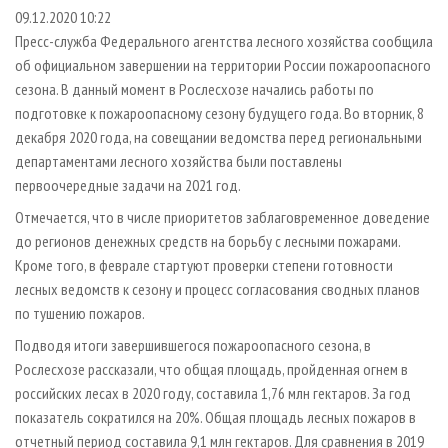
СУШКА ДРЕВЕСИНЫ
ПЕРСОНЫ
КОНТАКТЫ
РЕКЛАМА
09.12.2020 10:22
Пресс-служба Федерального агентства лесного хозяйства сообщила
ПРОИЗВОДСТВО ДРЕВЕСНЫХ ПЛИТ
МОБИЛЬНЫЕ ВЫСТАВКИ
РЕКЛАМА НА САЙТЕ
об официальном завершении на территории России пожароопасного
ДЕРЕВЯННОЕ ДОМОСТРОЕНИЕ
ОФИЦИАЛЬНЫЕ ДЕЛЕГАЦИИ
сезона. В данный момент в Рослесхозе начались работы по
ПРОИЗВОДСТВО МЕБЕЛИ
подготовке к пожароопасному сезону будущего года. Во вторник, 8
ПРИОРИТЕТНЫЕ ИНВЕСТПРОЕКТЫ
декабря 2020 года, на совещании ведомства перед региональными
БИОЭНЕРГЕТИКА
RUSSIAN FORESTRY REVIEW
департаментами лесного хозяйства были поставлены
ЦБП
ГАЗЕТА ЛЕСПРОМФОРУМ
первоочередные задачи на 2021 год.
ИНСТРУМЕНТ И МАТЕРИАЛЫ
БИБЛИОТЕКА СПЕЦИАЛИСТА
Отмечается, что в числе приоритетов заблаговременное доведение
до регионов денежных средств на борьбу с лесными пожарами.
Кроме того, в феврале стартуют проверки степени готовности
лесных ведомств к сезону и процесс согласования сводных планов
по тушению пожаров.
Подводя итоги завершившегося пожароопасного сезона, в
Рослесхозе рассказали, что общая площадь, пройденная огнем в
российских лесах в 2020 году, составила 1,76 млн гектаров. За год
показатель сократился на 20%. Общая площадь лесных пожаров в
отчетный период составила 9,1 млн гектаров. Для сравнения в 2019