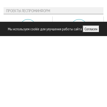
ПРОЕКТЫ ЛЕСПРОМИНФОРМ
Мы используем cookie для улучшения работы сайта
Согласен
Библиотека специалиста
Предприятия ЛПК
Приоритетные инвестпроекты
Официальные делегации