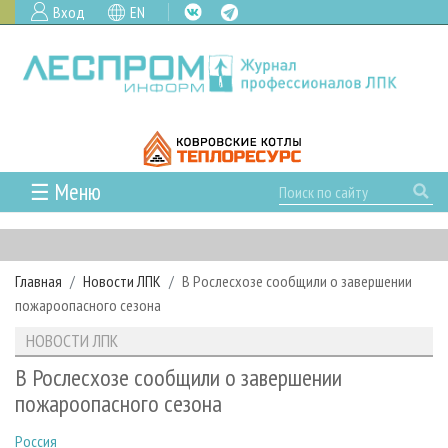
Вход
EN
☰ Меню
ГЛАВНАЯ
РУБРИКИ И ТЕМЫ
Главная
Новости ЛПК
В Рослесхозе сообщили о завершении
РУБРИКИ ЖУРНАЛА
НОВОСТИ
пожароопасного сезона
ЛЕСНОЕ ХОЗЯЙСТВО
КАЛЕНДАРЬ СОБЫТИЙ
ПРОЕКТЫ ЛПИ
НОВОСТИ ЛПК
ЛЕСОЗАГОТОВКА
НОВОСТИ ЛПК
АНАЛИТИКА
АРХИВ
В Рослесхозе сообщили о завершении
ЛЕСОПИЛЕНИЕ
НОВОСТИ ЖУРНАЛА
ПРЕДПРИЯТИЯ ЛПК
АРХИВ ЖУРНАЛОВ
пожароопасного сезона
О ЖУРНАЛЕ
ДЕРЕВООБРАБОТКА
НОВОСТИ КОМПАНИЙ
ЛЕСНЫЕ РЕГИОНЫ РОССИИ
СТАТЬИ
ПОДПИСКА
РЕКЛАМОДАТЕЛЯМ
Россия