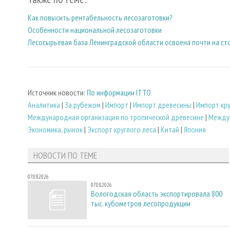
Как повысить рентабельность лесозаготовки?
Особенности национальной лесозаготовки
Лесосырьевая база Ленинградской области освоена почти на ст
Источник новости:
По информации ITTO
Аналитика
|
За рубежом
|
Импорт
|
Импорт древесины
|
Импорт кру
Международная организация по тропической древесине
|
Между
Экономика, рынок
|
Экспорт круглого леса
|
Китай
|
Япония
НОВОСТИ ПО ТЕМЕ
07.08.2026
07.08.2026
Вологодская область экспортировала 800
тыс. кубометров лесопродукции