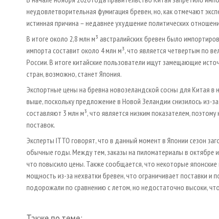
неудовлетворительная фумигация бревен, но, как отмечают экс
истинная причина – недавнее ухудшение политических отношени
В итоге около 2,8 млн м³ австралийских бревен было импортиро
импорта составит около 4 млн м³, что является четвертым по ве
России. В итоге китайские пользователи ищут замещающие исто
стран, возможно, станет Япония.
Экспортные цены на бревна новозеландской сосны для Китая в н
выше, поскольку предложение в Новой Зеландии снизилось из-за
составляют 3 млн м³, что является низким показателем, поэтом
поставок.
Эксперты ITTO говорят, что в данный момент в Японии сезон за
обычные годы. Между тем, заказы на пиломатериалы в октябре и
что повысило цены. Также сообщается, что некоторые японские
мощность из-за нехватки бревен, что ограничивает поставки и 
подорожали по сравнению с летом, но недостаточно высоки, чт
Также по теме: