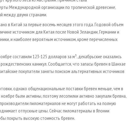
перты Международной организации по тропической древесине,
й между двумя странами.
вано в Китай за первые восемь месяцев этого года. Годовой объем
личине источником для Китая после Новой Зеландии, Германии и
чники, и наиболее вероятным источником, кроме перечисленных
оябре составили 123-125 долларов за м³, декабрьские оказались
 рождественских каникул. Сообщается, что запасы бревен в Шанхае
у китайские покупатели заняты поиском альтернативных источников
готовки, однако общенациональные поставки бревен меньше, чем в
 ноябре были активны, поэтому лесопилки активно закупали бревна,
 производители пиломатериалов не могут работать на полную
поднимает отпускные цены. Сейчас пиломатериалы в Японии
обы покрыть высокую стоимость бревен.