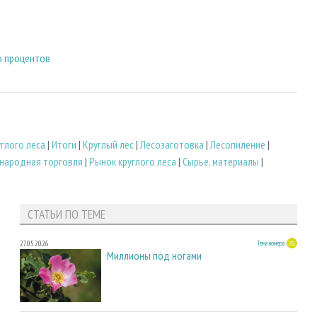
о процентов
глого леса
|
Итоги
|
Круглый лес
|
Лесозаготовка
|
Лесопиление
|
народная торговля
|
Рынок круглого леса
|
Сырье, материалы
|
СТАТЬИ ПО ТЕМЕ
27.05.2026
Тема номера
Миллионы под ногами