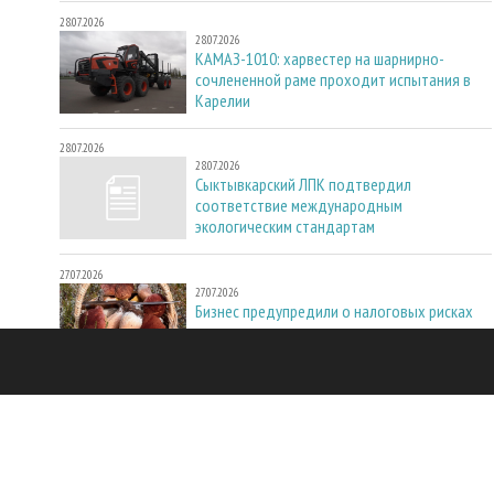
28.07.2026
28.07.2026
КАМАЗ-1010: харвестер на шарнирно-
сочлененной раме проходит испытания в
Карелии
28.07.2026
28.07.2026
Сыктывкарский ЛПК подтвердил
соответствие международным
экологическим стандартам
27.07.2026
27.07.2026
Бизнес предупредили о налоговых рисках
при переходе на электронные
транспортные накладные
РЕКОМЕНДУЕМ ПОСЕТИТЬ