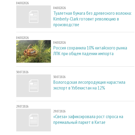
04.08.2026
04.08.2026
Туалетная бумага без древесного волокна:
Kimberly-Clark готовит революцию в
производстве
04.08.2026
04.08.2026
Россия сохранила 10% китайского рынка
ЛПК при общем падении импорта
30.07.2026
30.07.2026
Вологодская лесопродукция нарастила
экспорт в Узбекистан на 12%
29.07.2026
29.07.2026
«Свеза» зафиксировала рост спроса на
премиальный паркет в Китае