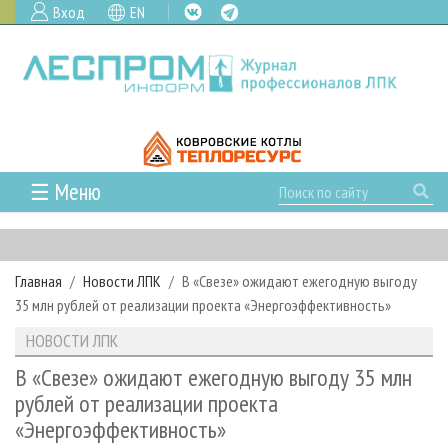
Вход
EN
☰ Меню
ГЛАВНАЯ
РУБРИКИ И ТЕМЫ
Главная
Новости ЛПК
В «Свезе» ожидают ежегодную выгоду
РУБРИКИ ЖУРНАЛА
НОВОСТИ
35 млн рублей от реализации проекта «Энергоэффективность»
ЛЕСНОЕ ХОЗЯЙСТВО
КАЛЕНДАРЬ СОБЫТИЙ
ПРОЕКТЫ ЛПИ
НОВОСТИ ЛПК
ЛЕСОЗАГОТОВКА
НОВОСТИ ЛПК
АНАЛИТИКА
АРХИВ
В «Свезе» ожидают ежегодную выгоду 35 млн
ЛЕСОПИЛЕНИЕ
НОВОСТИ ЖУРНАЛА
ПРЕДПРИЯТИЯ ЛПК
АРХИВ ЖУРНАЛОВ
рублей от реализации проекта
О ЖУРНАЛЕ
«Энергоэффективность»
ДЕРЕВООБРАБОТКА
НОВОСТИ КОМПАНИЙ
ЛЕСНЫЕ РЕГИОНЫ РОССИИ
СТАТЬИ
ПОДПИСКА
РЕКЛАМОДАТЕЛЯМ