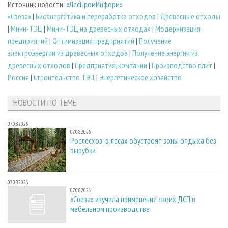
Источник новости:
«ЛесПромИнформ»
«Свеза»
|
Биoэнергетика и переработка отходов
|
Древесные отходы
|
Мини-ТЭЦ
|
Мини-ТЭЦ на древесных отходах
|
Модернизация
предприятий
|
Оптимизация предприятий
|
Получение
электроэнергии из древесных отходов
|
Получение энергии из
древесных отходов
|
Предприятия, компании
|
Производство плит
|
Россия
|
Строительство ТЭЦ
|
Энергетическое хозяйство
НОВОСТИ ПО ТЕМЕ
07.08.2026
07.08.2026
Рослесхоз: в лесах обустроят зоны отдыха без
вырубки
07.08.2026
07.08.2026
«Свеза» изучила применение своих ДСП в
мебельном производстве