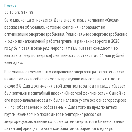
СУШКА ДРЕВЕСИНЫ
ПЕРСОНЫ
КОНТАКТЫ
РЕКЛАМА
Россия
22.12.2020 13:00
ПРОИЗВОДСТВО ДРЕВЕСНЫХ ПЛИТ
МОБИЛЬНЫЕ ВЫСТАВКИ
РЕКЛАМА НА САЙТЕ
Сегодня, когда отмечается День энергетика, в компании «Свеза»
ДЕРЕВЯННОЕ ДОМОСТРОЕНИЕ
ОФИЦИАЛЬНЫЕ ДЕЛЕГАЦИИ
рассказали об усилиях, которые компания направляет на
ПРОИЗВОДСТВО МЕБЕЛИ
ПРИОРИТЕТНЫЕ ИНВЕСТПРОЕКТЫ
оптимизацию энергопотребления. Рациональное энергопотребление
– одно из направлений работы группы, в рамках которого в 2020
БИОЭНЕРГЕТИКА
RUSSIAN FORESTRY REVIEW
году был реализован ряд мероприятий. В «Свезе» ожидают, что
ЦБП
ГАЗЕТА ЛЕСПРОМФОРУМ
выгода от мер по энергоэффективности составит до 35 млн рублей
ежегодно.
ИНСТРУМЕНТ И МАТЕРИАЛЫ
БИБЛИОТЕКА СПЕЦИАЛИСТА
В компании отмечают, что сокращение энергозатрат стратегически
важно, так как в себестоимости продукции они составляют долю
около 5%. Для достижения этой цели полтора года назад в «Свезе»
был запущен масштабный проект «Энергоэффективность». Одной из
его первоначальных задач была наладка учета всех энергоресурсов
– и приобретаемых, и собственных. Для этого на предприятиях
группы ежемесячно проводится мониторинг расходов
энергоресурсов, данные которые затем сверяются в бизнес-планом.
Затем информация по всем комбинатам собирается в единую