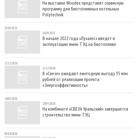
На выставке Woodex представят сервисную
СУШКА ДРЕВЕСИНЫ
ПЕРСОНЫ
КОНТАКТЫ
РЕКЛАМА
программу для биотопливных котельных
ПРОИЗВОДСТВО ДРЕВЕСНЫХ ПЛИТ
МОБИЛЬНЫЕ ВЫСТАВКИ
Polytechnik
РЕКЛАМА НА САЙТЕ
ДЕРЕВЯННОЕ ДОМОСТРОЕНИЕ
ОФИЦИАЛЬНЫЕ ДЕЛЕГАЦИИ
10.09.2021
10.09.2021
ПРОИЗВОДСТВО МЕБЕЛИ
ПРИОРИТЕТНЫЕ ИНВЕСТПРОЕКТЫ
В начале 2022 года «Лузалес» введет в
эксплуатацию мини-ТЭЦ на биотопливе
БИОЭНЕРГЕТИКА
RUSSIAN FORESTRY REVIEW
ЦБП
ГАЗЕТА ЛЕСПРОМФОРУМ
22.12.2020
ИНСТРУМЕНТ И МАТЕРИАЛЫ
БИБЛИОТЕКА СПЕЦИАЛИСТА
22.12.2020
В «Свезе» ожидают ежегодную выгоду 35 млн
рублей от реализации проекта
«Энергоэффективность»
18.05.2020
18.05.2020
На комбинате «СВЕЗА Уральский» завершается
строительство мини-ТЭЦ
09.04.2020