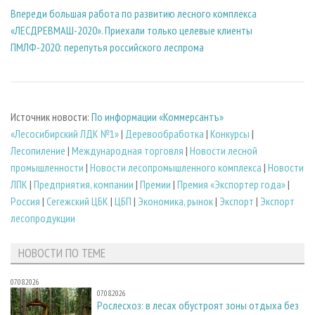
Впереди большая работа по развитию лесного комплекса
«ЛЕСДРЕВМАШ-2020». Приехали только целевые клиенты
ПМЛФ-2020: перепутья российского леспрома
Источник новости:
По информации «Коммерсантъ»
«Лесосибирский ЛДК №1»
|
Деревообработка
|
Конкурсы
|
Лесопиление
|
Международная торговля
|
Новости лесной
промышленности
|
Новости лесопромышленного комплекса
|
Новости
ЛПК
|
Предприятия, компании
|
Премии
|
Премия «Экспортер года»
|
Россия
|
Сегежский ЦБК
|
ЦБП
|
Экономика, рынок
|
Экспорт
|
Экспорт
лесопродукции
НОВОСТИ ПО ТЕМЕ
07.08.2026
07.08.2026
Рослесхоз: в лесах обустроят зоны отдыха без