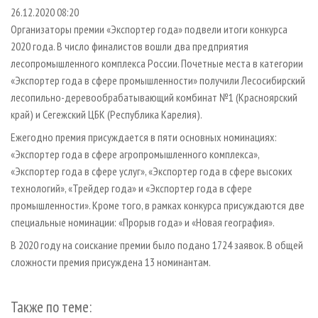
СУШКА ДРЕВЕСИНЫ
ПЕРСОНЫ
КОНТАКТЫ
РЕКЛАМА
26.12.2020 08:20
Организаторы премии «Экспортер года» подвели итоги конкурса
ПРОИЗВОДСТВО ДРЕВЕСНЫХ ПЛИТ
МОБИЛЬНЫЕ ВЫСТАВКИ
РЕКЛАМА НА САЙТЕ
2020 года. В число финалистов вошли два предприятия
ДЕРЕВЯННОЕ ДОМОСТРОЕНИЕ
ОФИЦИАЛЬНЫЕ ДЕЛЕГАЦИИ
лесопромышленного комплекса России. Почетные места в категории
ПРОИЗВОДСТВО МЕБЕЛИ
«Экспортер года в сфере промышленности» получили Лесосибирский
ПРИОРИТЕТНЫЕ ИНВЕСТПРОЕКТЫ
лесопильно-деревообрабатывающий комбинат №1 (Красноярский
БИОЭНЕРГЕТИКА
RUSSIAN FORESTRY REVIEW
край) и Сегежский ЦБК (Республика Карелия).
ЦБП
ГАЗЕТА ЛЕСПРОМФОРУМ
Ежегодно премия присуждается в пяти основных номинациях:
ИНСТРУМЕНТ И МАТЕРИАЛЫ
БИБЛИОТЕКА СПЕЦИАЛИСТА
«Экспортер года в сфере агропромышленного комплекса»,
«Экспортер года в сфере услуг», «Экспортер года в сфере высоких
технологий», «Трейдер года» и «Экспортер года в сфере
промышленности». Кроме того, в рамках конкурса присуждаются две
специальные номинации: «Прорыв года» и «Новая география».
В 2020 году на соискание премии было подано 1724 заявок. В общей
сложности премия присуждена 13 номинантам.
Также по теме: