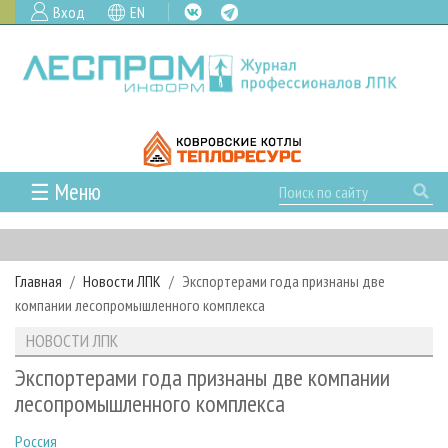
Вход
EN
☰ Меню
ГЛАВНАЯ
РУБРИКИ И ТЕМЫ
Главная
Новости ЛПК
Экспортерами года признаны две
РУБРИКИ ЖУРНАЛА
НОВОСТИ
компании лесопромышленного комплекса
ЛЕСНОЕ ХОЗЯЙСТВО
КАЛЕНДАРЬ СОБЫТИЙ
ПРОЕКТЫ ЛПИ
НОВОСТИ ЛПК
ЛЕСОЗАГОТОВКА
НОВОСТИ ЛПК
АНАЛИТИКА
АРХИВ
Экспортерами года признаны две компании
ЛЕСОПИЛЕНИЕ
НОВОСТИ ЖУРНАЛА
ПРЕДПРИЯТИЯ ЛПК
АРХИВ ЖУРНАЛОВ
лесопромышленного комплекса
О ЖУРНАЛЕ
ДЕРЕВООБРАБОТКА
НОВОСТИ КОМПАНИЙ
ЛЕСНЫЕ РЕГИОНЫ РОССИИ
СТАТЬИ
ПОДПИСКА
РЕКЛАМОДАТЕЛЯМ
Россия