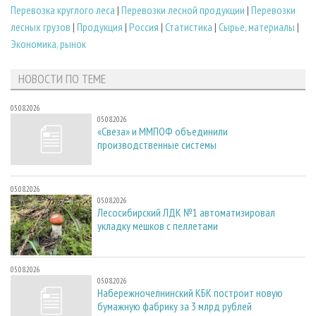
Перевозка круглого леса
|
Перевозки лесной продукции
|
Перевозки
лесных грузов
|
Продукция
|
Россия
|
Статистика
|
Сырье, материалы
|
Экономика, рынок
НОВОСТИ ПО ТЕМЕ
05.08.2026
05.08.2026
«Свеза» и ММПОФ объединили
производственные системы
05.08.2026
05.08.2026
Лесосибирский ЛДК №1 автоматизировал
укладку мешков с пеллетами
05.08.2026
05.08.2026
Набережночелнинский КБК построит новую
бумажную фабрику за 3 млрд рублей