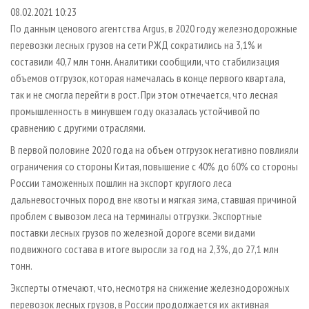
СУШКА ДРЕВЕСИНЫ
ПЕРСОНЫ
КОНТАКТЫ
РЕКЛАМА
08.02.2021 10:23
По данным ценового агентства Argus, в 2020 году железнодорожные
ПРОИЗВОДСТВО ДРЕВЕСНЫХ ПЛИТ
МОБИЛЬНЫЕ ВЫСТАВКИ
РЕКЛАМА НА САЙТЕ
перевозки лесных грузов на сети РЖД сократились на 3,1% и
ДЕРЕВЯННОЕ ДОМОСТРОЕНИЕ
ОФИЦИАЛЬНЫЕ ДЕЛЕГАЦИИ
составили 40,7 млн тонн. Аналитики сообщили, что стабилизация
ПРОИЗВОДСТВО МЕБЕЛИ
объемов отгрузок, которая намечалась в конце первого квартала,
ПРИОРИТЕТНЫЕ ИНВЕСТПРОЕКТЫ
так и не смогла перейти в рост. При этом отмечается, что лесная
БИОЭНЕРГЕТИКА
RUSSIAN FORESTRY REVIEW
промышленность в минувшем году оказалась устойчивой по
ЦБП
ГАЗЕТА ЛЕСПРОМФОРУМ
сравнению с другими отраслями.
ИНСТРУМЕНТ И МАТЕРИАЛЫ
БИБЛИОТЕКА СПЕЦИАЛИСТА
В первой половине 2020 года на объем отгрузок негативно повлияли
ограничения со стороны Китая, повышение с 40% до 60% со стороны
России таможенных пошлин на экспорт круглого леса
дальневосточных пород вне квоты и мягкая зима, ставшая причиной
проблем с вывозом леса на терминалы отгрузки. Экспортные
поставки лесных грузов по железной дороге всеми видами
подвижного состава в итоге выросли за год на 2,3%, до 27,1 млн
тонн.
Эксперты отмечают, что, несмотря на снижение железнодорожных
перевозок лесных грузов, в России продолжается их активная