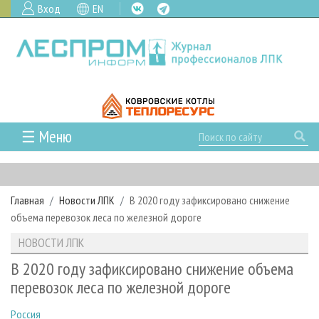
Вход
EN
☰ Меню
ГЛАВНАЯ
РУБРИКИ И ТЕМЫ
Главная
Новости ЛПК
В 2020 году зафиксировано снижение
РУБРИКИ ЖУРНАЛА
НОВОСТИ
объема перевозок леса по железной дороге
ЛЕСНОЕ ХОЗЯЙСТВО
КАЛЕНДАРЬ СОБЫТИЙ
ПРОЕКТЫ ЛПИ
НОВОСТИ ЛПК
ЛЕСОЗАГОТОВКА
НОВОСТИ ЛПК
АНАЛИТИКА
АРХИВ
В 2020 году зафиксировано снижение объема
ЛЕСОПИЛЕНИЕ
НОВОСТИ ЖУРНАЛА
ПРЕДПРИЯТИЯ ЛПК
АРХИВ ЖУРНАЛОВ
перевозок леса по железной дороге
О ЖУРНАЛЕ
ДЕРЕВООБРАБОТКА
НОВОСТИ КОМПАНИЙ
ЛЕСНЫЕ РЕГИОНЫ РОССИИ
СТАТЬИ
ПОДПИСКА
РЕКЛАМОДАТЕЛЯМ
Россия