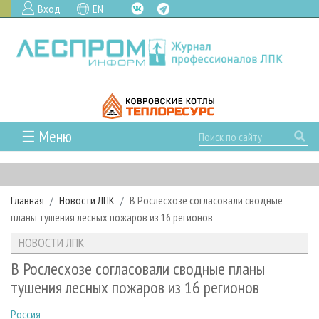
Вход
EN
☰ Меню
ГЛАВНАЯ
РУБРИКИ И ТЕМЫ
Главная
Новости ЛПК
В Рослесхозе согласовали сводные
РУБРИКИ ЖУРНАЛА
НОВОСТИ
планы тушения лесных пожаров из 16 регионов
ЛЕСНОЕ ХОЗЯЙСТВО
КАЛЕНДАРЬ СОБЫТИЙ
ПРОЕКТЫ ЛПИ
НОВОСТИ ЛПК
ЛЕСОЗАГОТОВКА
НОВОСТИ ЛПК
АНАЛИТИКА
АРХИВ
В Рослесхозе согласовали сводные планы
ЛЕСОПИЛЕНИЕ
НОВОСТИ ЖУРНАЛА
ПРЕДПРИЯТИЯ ЛПК
АРХИВ ЖУРНАЛОВ
тушения лесных пожаров из 16 регионов
О ЖУРНАЛЕ
ДЕРЕВООБРАБОТКА
НОВОСТИ КОМПАНИЙ
ЛЕСНЫЕ РЕГИОНЫ РОССИИ
СТАТЬИ
ПОДПИСКА
РЕКЛАМОДАТЕЛЯМ
Россия