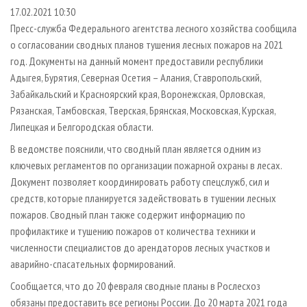
СУШКА ДРЕВЕСИНЫ
ПЕРСОНЫ
КОНТАКТЫ
РЕКЛАМА
17.02.2021 10:30
Пресс-служба Федерального агентства лесного хозяйства сообщила
ПРОИЗВОДСТВО ДРЕВЕСНЫХ ПЛИТ
МОБИЛЬНЫЕ ВЫСТАВКИ
РЕКЛАМА НА САЙТЕ
о согласовании сводных планов тушения лесных пожаров на 2021
ДЕРЕВЯННОЕ ДОМОСТРОЕНИЕ
ОФИЦИАЛЬНЫЕ ДЕЛЕГАЦИИ
год. Документы на данный момент предоставили республики
ПРОИЗВОДСТВО МЕБЕЛИ
Адыгея, Бурятия, Северная Осетия – Алания, Ставропольский,
ПРИОРИТЕТНЫЕ ИНВЕСТПРОЕКТЫ
Забайкальский и Красноярский края, Воронежская, Орловская,
БИОЭНЕРГЕТИКА
RUSSIAN FORESTRY REVIEW
Рязанская, Тамбовская, Тверская, Брянская, Московская, Курская,
ЦБП
ГАЗЕТА ЛЕСПРОМФОРУМ
Липецкая и Белгородская области.
ИНСТРУМЕНТ И МАТЕРИАЛЫ
БИБЛИОТЕКА СПЕЦИАЛИСТА
В ведомстве пояснили, что сводный план является одним из
ключевых регламентов по организации пожарной охраны в лесах.
Документ позволяет координировать работу спецслужб, сил и
средств, которые планируется задействовать в тушении лесных
пожаров. Сводный план также содержит информацию по
профилактике и тушению пожаров от количества техники и
численности специалистов до арендаторов лесных участков и
аварийно-спасательных формирований.
Сообщается, что до 20 февраля сводные планы в Рослесхоз
обязаны предоставить все регионы России. До 20 марта 2021 года