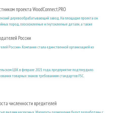
стником проекта WoodConnect.PRO
зенский деревообрабатывающий завод. На площадке проекта он
йных пород, плоскоклееные и гнутоклееные детали, а также
одателей России
елей России». Компания стала единственной организацией из
ельском ЦБК в феврале 2021 года, предприятие подтвердило
зования товарных знаков требованиям стандартов FSC.
оста численности вредителей
атью видами насекомых. Маршруты размещения будут разработаны с