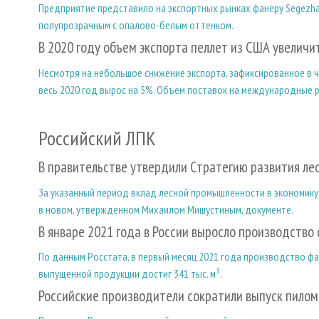
Предприятие представило на экспортных рынках фанеру Segezha 
полупрозрачным с опалово-белым оттенком.
В 2020 году объем экспорта пеллет из США увеличи
Несмотря на небольшое снижение экспорта, зафиксированное в ч
весь 2020 год вырос на 5%. Объем поставок на международные р
Российский ЛПК
В правительстве утвердили Стратегию развития лес
За указанный период вклад лесной промышленности в экономику 
в новом, утвержденном Михаилом Мишустиным, документе.
В январе 2021 года в России выросло производство
По данным Росстата, в первый месяц 2021 года производство фа
выпущенной продукции достиг 341 тыс. м³.
Российские производители сократили выпуск пило