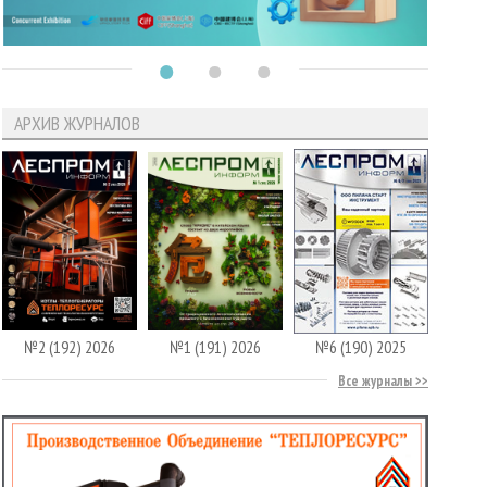
АРХИВ ЖУРНАЛОВ
№2 (192) 2026
№1 (191) 2026
№6 (190) 2025
Все журналы