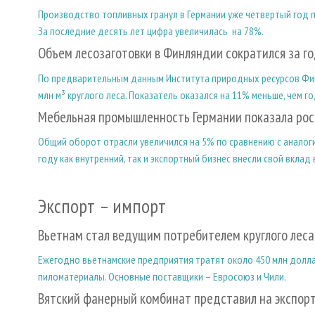
Производство топливных гранул в Германии уже четвертый год
За последние десять лет цифра увеличилась на 78%.
Объем лесозаготовки в Финляндии сократился за г
По предварительным данным Института природных ресурсов Финля
млн м³ круглого леса. Показатель оказался на 11% меньше, чем г
Мебельная промышленность Германии показала рост
Общий оборот отрасли увеличился на 5% по сравнению с аналоги
году как внутренний, так и экспортный бизнес внесли свой вклад
Экспорт – импорт
Вьетнам стал ведущим потребителем круглого леса
Ежегодно вьетнамские предприятия тратят около 450 млн доллар
пиломатериалы. Основные поставщики – Евросоюз и Чили.
Вятский фанерный комбинат представил на экспор