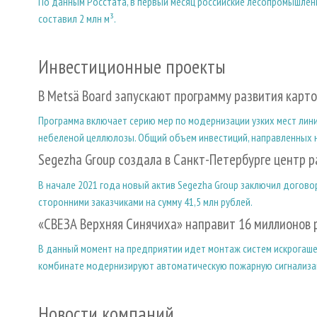
По данным Росстата, в первый месяц российские лесопромышлен
составил 2 млн м³.
Инвестиционные проекты
В Metsä Board запускают программу развития карт
Программа включает серию мер по модернизации узких мест лин
небеленой целлюлозы. Общий объем инвестиций, направленных на
Segezha Group создала в Санкт-Петербурге центр 
В начале 2021 года новый актив Segezha Group заключил догово
сторонними заказчиками на сумму 41,5 млн рублей.
«СВЕЗА Верхняя Синячиха» направит 16 миллионов 
В данный момент на предприятии идет монтаж систем искрогашени
комбинате модернизируют автоматическую пожарную сигнализа
Новости компаний