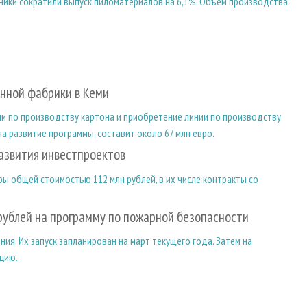
ники сократили выпуск пиломатериалов на 6,1%. Объем производства
онной фабрики в Кеми
ии по производству картона и приобретение линии по производству
 развитие программы, составит около 67 млн евро.
развития инвестпроектов
ры общей стоимостью 112 млн рублей, в их числе контракты со
рублей на программу по пожарной безопасности
я. Их запуск запланирован на март текущего года. Затем на
цию.