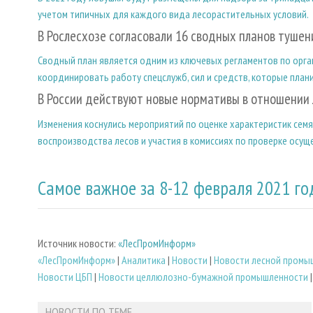
учетом типичных для каждого вида лесорастительных условий.
В Рослесхозе согласовали 16 сводных планов туше
Сводный план является одним из ключевых регламентов по орга
координировать работу спецслужб, сил и средств, которые план
В России действуют новые нормативы в отношении
Изменения коснулись мероприятий по оценке характеристик сем
воспроизводства лесов и участия в комиссиях по проверке осу
Самое важное за 8-12 февраля 2021 го
Источник новости:
«ЛесПромИнформ»
«ЛесПромИнформ»
|
Аналитика
|
Новости
|
Новости лесной промы
Новости ЦБП
|
Новости целлюлозно-бумажной промышленности
НОВОСТИ ПО ТЕМЕ