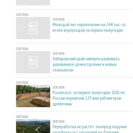
22.07.2026
22.07.2026
Молодой лес «пропололи» на 244 тыс. га:
итоги агроуходов за первое полугодие
21.07.2026
21.07.2026
Хабаровский край намерен развивать
деревянное домостроение и новые
технологии
21.07.2026
21.07.2026
Рослесхоз: за первое полугодие 2026 по
России перевезли 123 млн кубометров
древесины
20.07.2026
20.07.2026
Переработка не растёт: полпред поручил
разобраться с ситуацией на Дальнем