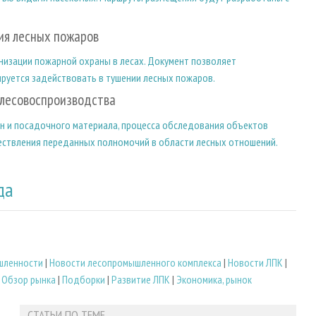
ния лесных пожаров
низации пожарной охраны в лесах. Документ позволяет
ируется задействовать в тушении лесных пожаров.
 лесовоспроизводства
ян и посадочного материала, процесса обследования объектов
ществления переданных полномочий в области лесных отношений.
да
шленности
|
Новости лесопромышленного комплекса
|
Новости ЛПК
|
|
Обзор рынка
|
Подборки
|
Развитие ЛПК
|
Экономика, рынок
СТАТЬИ ПО ТЕМЕ