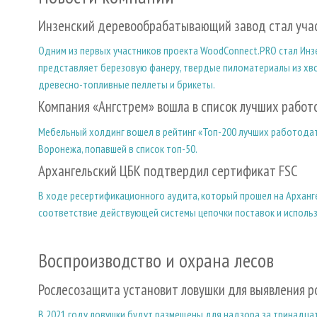
Инзенский деревообрабатывающий завод стал уча
Одним из первых участников проекта WoodConnect.PRO стал Ин
представляет березовую фанеру, твердые пиломатериалы из хво
древесно-топливные пеллеты и брикеты.
Компания «Ангстрем» вошла в список лучших работ
Мебельный холдинг вошел в рейтинг «Топ-200 лучших работодат
Воронежа, попавшей в список топ-50.
Архангельский ЦБК подтвердил сертификат FSC
В ходе ресертификационного аудита, который прошел на Арханг
соответствие действующей системы цепочки поставок и исполь
Воспроизводство и охрана лесов
Рослесозащита установит ловушки для выявления р
В 2021 году ловушки будут размещены для надзора за тринадц