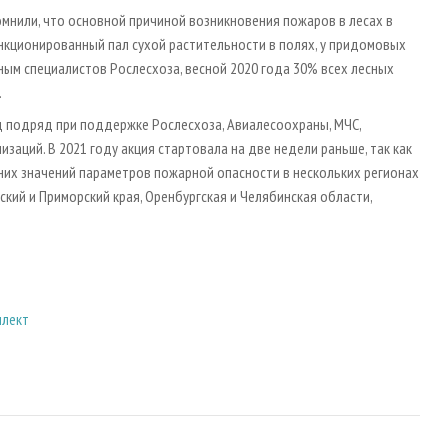
мнили, что основной причиной возникновения пожаров в лесах в
анкционированный пал сухой растительности в полях, у придомовых
нным специалистов Рослесхоза, весной 2020 года 30% всех лесных
.
д подряд при поддержке Рослесхоза, Авиалесоохраны, МЧС,
заций. В 2021 году акция стартовала на две недели раньше, так как
их значений параметров пожарной опасности в нескольких регионах
кий и Приморский края, Оренбургская и Челябинская области,
ллект