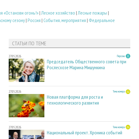
я «Останови огонь!»
|
Лесное хозяйство
|
Лесные пожары
|
сному сезону
|
Россия
|
События, мероприятия
|
Федеральное
СТАТЬИ ПО ТЕМЕ
27.05.2026
Персона
Председатель Общественного совета при
Рослесхозе Марина Мишункина
27.05.2026
Тема номера
Новая платформа для роста и
технологического развития
27.05.2026
Тема номера
Национальный проект. Хроника событий