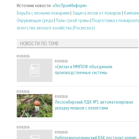
Источник новости:
«ЛесПромИнформ»
Борьба с лесными пожарами
|
Защита лесов от пожаров
|
Кампани
Окружающая среда
|
Палы сухой травы
|
Подготовка к пожароопа
агентство лесного хозяйства (Рослесхоз)
НОВОСТИ ПО ТЕМЕ
05.08.2026
05.08.2026
«Свеза» и ММПОФ объединили
производственные системы
05.08.2026
05.08.2026
Лесосибирский ЛДК №1 автоматизировал
укладку мешков с пеллетами
05.08.2026
05.08.2026
Набережночелнинский КБК построит новую