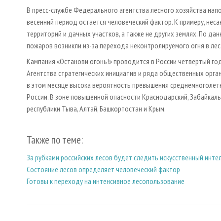
В пресс-службе Федерального агентства лесного хозяйства напо
весенний период остается человеческий фактор. К примеру, нес
территорий и дачных участков, а также не других землях. По да
пожаров возникли из-за перехода неконтролируемого огня в лес
Кампания «Останови огонь!» проводится в России четвертый го
Агентства стратегических инициатив и ряда общественных органи
в этом месяце высока вероятность превышения среднемноголетн
России. В зоне повышенной опасности Краснодарский, Забайкальс
республики Тыва, Алтай, Башкортостан и Крым.
Также по теме:
За рубками российских лесов будет следить искусственный инте
Состояние лесов определяет человеческий фактор
Готовы к переходу на интенсивное лесопользование