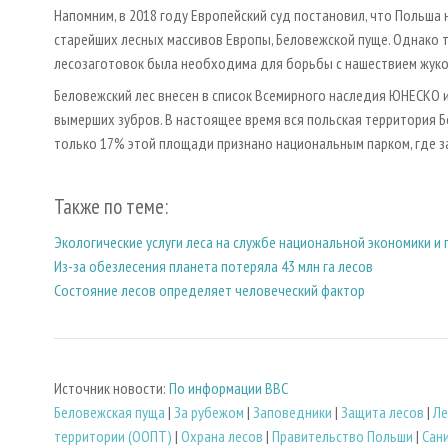
Напомним, в 2018 году Европейский суд постановил, что Польша 
старейших лесных массивов Европы, Беловежской пуще. Однако 
лесозаготовок была необходима для борьбы с нашествием жуко
Беловежский лес внесен в список Всемирного наследия ЮНЕСКО 
вымерших зубров. В настоящее время вся польская территория 
только 17% этой площади признано национальным парком, где з
Также по теме:
Экологические услуги леса на службе национальной экономики и
Из-за обезлесения планета потеряла 43 млн га лесов
Состояние лесов определяет человеческий фактор
Источник новости:
По информации BBC
Беловежская пуща
|
За рубежом
|
Заповедники
|
Защита лесов
|
Ле
территории (ООПТ)
|
Охрана лесов
|
Правительство Польши
|
Сан