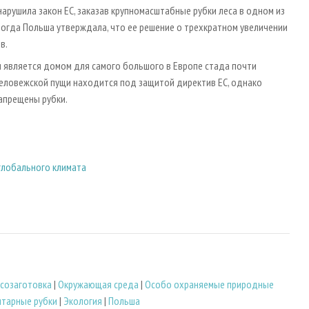
нарушила закон ЕС, заказав крупномасштабные рубки леса в одном из
тогда Польша утверждала, что ее решение о трехкратном увеличении
в.
и является домом для самого большого в Европе стада почти
Беловежской пущи находится под защитой директив ЕС, однако
апрещены рубки.
 глобального климата
созаготовка
|
Окружающая среда
|
Особо охраняемые природные
итарные рубки
|
Экология
|
Польша