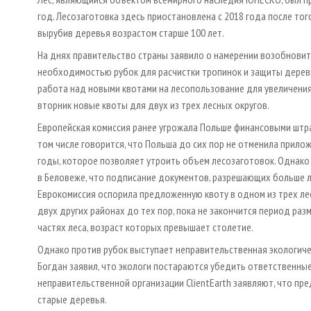
год. Лесозаготовка здесь приостановлена с 2018 года после того
вырубив деревья возрастом старше 100 лет.
На днях правительство страны заявило о намерении возобновит
необходимостью рубок для расчистки тропинок и защиты дерев
работа над новыми квотами на лесопользование для увеличени
вторник новые квоты для двух из трех лесных округов.
Европейская комиссия ранее угрожала Польше финансовыми штраф
том числе говорится, что Польша до сих пор не отменила прилож
годы, которое позволяет утроить объем лесозаготовок. Однако
в Беловеже, что подписание документов, разрешающих больше ле
Еврокомиссия оспорила предложенную квоту в одном из трех лес
двух других районах до тех пор, пока не закончится период раз
частях леса, возраст которых превышает столетие.
Однако против рубок выступает неправительственная экологичес
Богдан заявил, что экологи постараются убедить ответственные
неправительственной организации ClientEarth заявляют, что п
старые деревья.