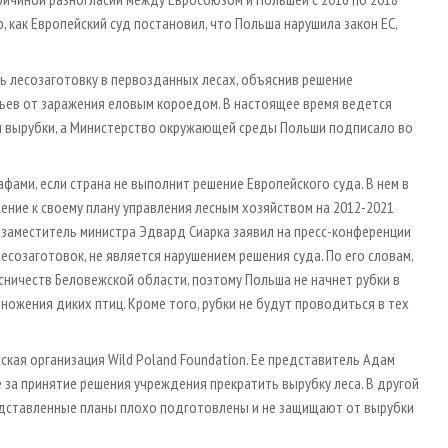
, как Европейский суд постановил, что Польша нарушила закон ЕС,
ь лесозаготовку в первозданных лесах, объяснив решение
ьев от заражения еловым короедом. В настоящее время ведется
я вырубки, а Министерство окружающей среды Польши подписало во
ами, если страна не выполнит решение Европейского суда. В нем в
ение к своему плану управления лесным хозяйством на 2012-2021
 заместитель министра Эдвард Сиарка заявил на пресс-конференции
созаготовок, не является нарушением решения суда. По его словам,
ничеств Беловежской области, поэтому Польша не начнет рубки в
множения диких птиц. Кроме того, рубки не будут проводиться в тех
кая организация Wild Poland Foundation. Ее представитель Адам
 за принятие решения учреждения прекратить вырубку леса. В другой
редставленные планы плохо подготовлены и не защищают от вырубки