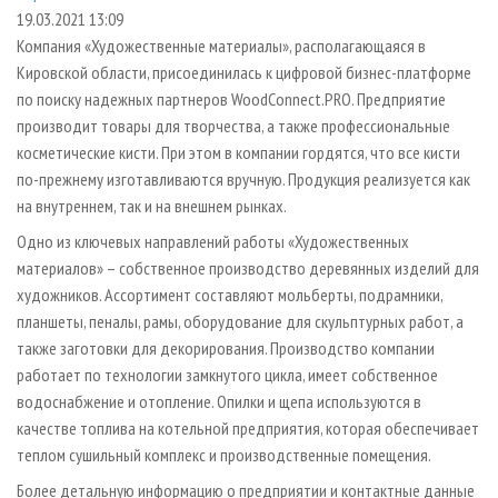
СУШКА ДРЕВЕСИНЫ
ПЕРСОНЫ
КОНТАКТЫ
РЕКЛАМА
19.03.2021 13:09
Компания «Художественные материалы», располагающаяся в
ПРОИЗВОДСТВО ДРЕВЕСНЫХ ПЛИТ
МОБИЛЬНЫЕ ВЫСТАВКИ
РЕКЛАМА НА САЙТЕ
Кировской области, присоединилась к цифровой бизнес-платформе
ДЕРЕВЯННОЕ ДОМОСТРОЕНИЕ
ОФИЦИАЛЬНЫЕ ДЕЛЕГАЦИИ
по поиску надежных партнеров WoodConnect.PRO. Предприятие
ПРОИЗВОДСТВО МЕБЕЛИ
производит товары для творчества, а также профессиональные
ПРИОРИТЕТНЫЕ ИНВЕСТПРОЕКТЫ
косметические кисти. При этом в компании гордятся, что все кисти
БИОЭНЕРГЕТИКА
RUSSIAN FORESTRY REVIEW
по-прежнему изготавливаются вручную. Продукция реализуется как
ЦБП
ГАЗЕТА ЛЕСПРОМФОРУМ
на внутреннем, так и на внешнем рынках.
ИНСТРУМЕНТ И МАТЕРИАЛЫ
БИБЛИОТЕКА СПЕЦИАЛИСТА
Одно из ключевых направлений работы «Художественных
материалов» – собственное производство деревянных изделий для
художников. Ассортимент составляют мольберты, подрамники,
планшеты, пеналы, рамы, оборудование для скульптурных работ, а
также заготовки для декорирования. Производство компании
работает по технологии замкнутого цикла, имеет собственное
водоснабжение и отопление. Опилки и щепа используются в
качестве топлива на котельной предприятия, которая обеспечивает
теплом сушильный комплекс и производственные помещения.
Более детальную информацию о предприятии и контактные данные