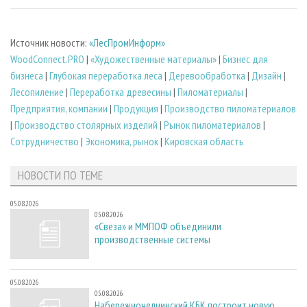
Источник новости:
«ЛесПромИнформ»
WoodConnect.PRO
|
«Художественные материалы»
|
Бизнес для
бизнеса
|
Глубокая переработка леса
|
Деревообработка
|
Дизайн
|
Лесопиление
|
Переработка древесины
|
Пиломатериалы
|
Предприятия, компании
|
Продукция
|
Производство пиломатериалов
|
Производство столярных изделий
|
Рынок пиломатериалов
|
Сотрудничество
|
Экономика, рынок
|
Кировская область
НОВОСТИ ПО ТЕМЕ
05.08.2026
05.08.2026
«Свеза» и ММПОФ объединили
производственные системы
05.08.2026
05.08.2026
Набережночелнинский КБК построит новую