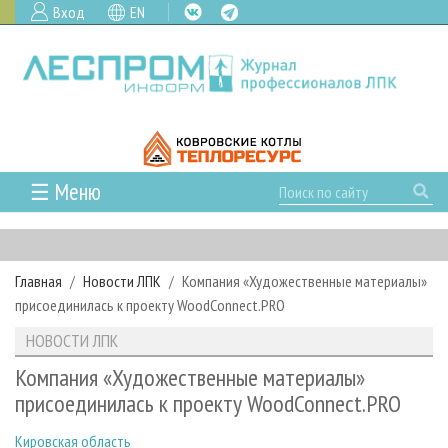
Вход
EN
☰ Меню
ГЛАВНАЯ
РУБРИКИ И ТЕМЫ
Главная
Новости ЛПК
Компания «Художественные материалы»
РУБРИКИ ЖУРНАЛА
НОВОСТИ
присоединилась к проекту WoodConnect.PRO
ЛЕСНОЕ ХОЗЯЙСТВО
КАЛЕНДАРЬ СОБЫТИЙ
ПРОЕКТЫ ЛПИ
НОВОСТИ ЛПК
ЛЕСОЗАГОТОВКА
НОВОСТИ ЛПК
АНАЛИТИКА
АРХИВ
Компания «Художественные материалы»
ЛЕСОПИЛЕНИЕ
НОВОСТИ ЖУРНАЛА
ПРЕДПРИЯТИЯ ЛПК
АРХИВ ЖУРНАЛОВ
присоединилась к проекту WoodConnect.PRO
О ЖУРНАЛЕ
ДЕРЕВООБРАБОТКА
НОВОСТИ КОМПАНИЙ
ЛЕСНЫЕ РЕГИОНЫ РОССИИ
СТАТЬИ
ПОДПИСКА
РЕКЛАМОДАТЕЛЯМ
Кировская область