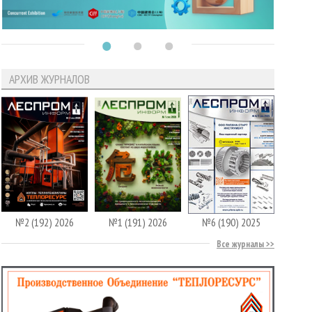
АРХИВ ЖУРНАЛОВ
№2 (192) 2026
№1 (191) 2026
№6 (190) 2025
Все журналы