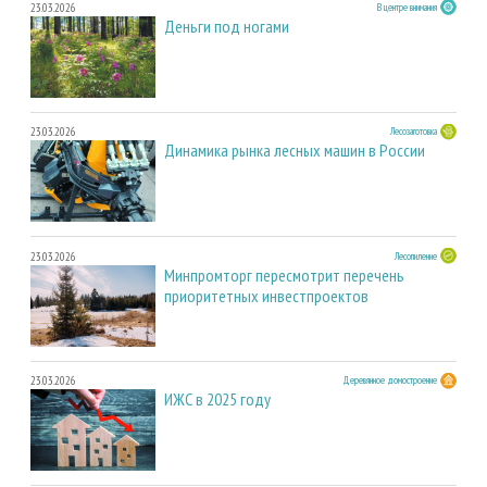
23.03.2026
В центре внимания
Деньги под ногами
23.03.2026
Лесозаготовка
Динамика рынка лесных машин в России
23.03.2026
Лесопиление
Минпромторг пересмотрит перечень
приоритетных инвестпроектов
23.03.2026
Деревянное домостроение
ИЖС в 2025 году