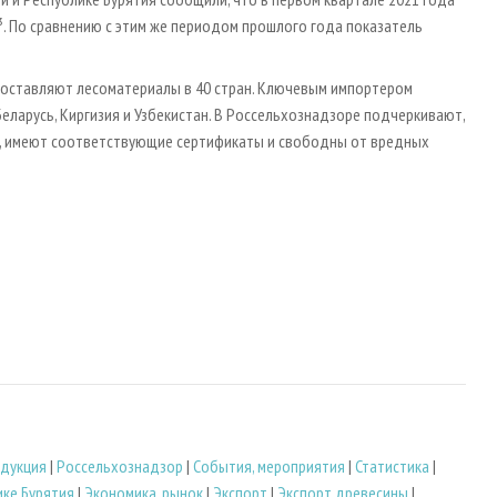
³. По сравнению с этим же периодом прошлого года показатель
поставляют лесоматериалы в 40 стран. Ключевым импортером
Беларусь, Киргизия и Узбекистан. В Россельхознадзоре подчеркивают,
, имеют соответствующие сертификаты и свободны от вредных
дукция
|
Россельхознадзор
|
События, мероприятия
|
Статистика
|
ике Бурятия
|
Экономика, рынок
|
Экспорт
|
Экспорт древесины
|