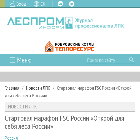
Вход
EN
☰ Меню
ГЛАВНАЯ
РУБРИКИ И ТЕМЫ
Главная
Новости ЛПК
Стартовал марафон FSC России «Открой
РУБРИКИ ЖУРНАЛА
НОВОСТИ
для себя леса России»
ЛЕСНОЕ ХОЗЯЙСТВО
КАЛЕНДАРЬ СОБЫТИЙ
ПРОЕКТЫ ЛПИ
НОВОСТИ ЛПК
ЛЕСОЗАГОТОВКА
НОВОСТИ ЛПК
АНАЛИТИКА
АРХИВ
Стартовал марафон FSC России «Открой для
ЛЕСОПИЛЕНИЕ
НОВОСТИ ЖУРНАЛА
ПРЕДПРИЯТИЯ ЛПК
АРХИВ ЖУРНАЛОВ
себя леса России»
О ЖУРНАЛЕ
ДЕРЕВООБРАБОТКА
НОВОСТИ КОМПАНИЙ
ЛЕСНЫЕ РЕГИОНЫ РОССИИ
СТАТЬИ
ПОДПИСКА
РЕКЛАМОДАТЕЛЯМ
Россия