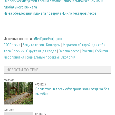
Экологические услуги леса на службе национальной экономики и
глобального климата
Из-за обезлесения планета потеряла 43 млн гектаров лесов
Источник новости:
«ЛесПромИнформ»
FSC России
|
Защита лесов
|
Конкурсы
|
Марафон «Открой для себя
леса России»
|
Окружающая среда
|
Охрана лесов
|
Россия
|
События,
мероприятия
|
социальные проекты
|
Экология
НОВОСТИ ПО ТЕМЕ
07.08.2026
07.08.2026
Рослесхоз: в лесах обустроят зоны отдыха без
вырубки
07.08.2026
07.08.2026