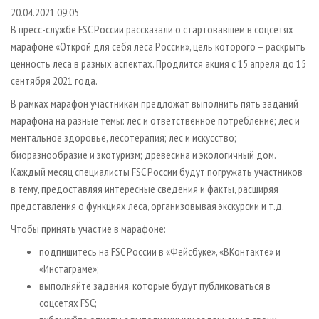
СУШКА ДРЕВЕСИНЫ
ПЕРСОНЫ
КОНТАКТЫ
РЕКЛАМА
20.04.2021 09:05
В пресс-службе FSC России рассказали о стартовавшем в соцсетях
ПРОИЗВОДСТВО ДРЕВЕСНЫХ ПЛИТ
МОБИЛЬНЫЕ ВЫСТАВКИ
РЕКЛАМА НА САЙТЕ
марафоне «Открой для себя леса России», цель которого – раскрыть
ДЕРЕВЯННОЕ ДОМОСТРОЕНИЕ
ОФИЦИАЛЬНЫЕ ДЕЛЕГАЦИИ
ценность леса в разных аспектах. Продлится акция с 15 апреля до 15
ПРОИЗВОДСТВО МЕБЕЛИ
сентября 2021 года.
ПРИОРИТЕТНЫЕ ИНВЕСТПРОЕКТЫ
БИОЭНЕРГЕТИКА
В рамках марафон участникам предложат выполнить пять заданий
RUSSIAN FORESTRY REVIEW
марафона на разные темы: лес и ответственное потребление; лес и
ЦБП
ГАЗЕТА ЛЕСПРОМФОРУМ
ментальное здоровье, лесотерапия; лес и искусство;
ИНСТРУМЕНТ И МАТЕРИАЛЫ
БИБЛИОТЕКА СПЕЦИАЛИСТА
биоразнообразие и экотуризм; древесина и экологичный дом.
Каждый месяц специалисты FSC России будут погружать участников
в тему, предоставляя интересные сведения и факты, расширяя
представления о функциях леса, организовывая экскурсии и т.д.
Чтобы принять участие в марафоне:
подпишитесь на FSC России в «Фейсбуке», «ВКонтакте» и
«Инстаграме»;
выполняйте задания, которые будут публиковаться в
соцсетях FSC;